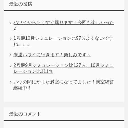
最近の投稿
ハワイからもうすぐ帰ります！今回も楽しかった
♬
1号機10月シミュレーション比97％よくないです
ね。。。
来週ハワイに行きます！楽しみです～
2号機9月シミュレーション比127％、10月シミュ
レーション比111％
いつの間にかまた満室になってました！満室経営
継続中！
最近のコメント