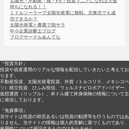
太陽光・不動産・株・FX！投資マニアになれば大金
持ちになれる！！
ミドルソーラーで太陽光発電に挑戦。北東北でも成
功できるか？
太陽光発電と農業で脱サラ
中小企業診断士ブログ
ブログサークルあんてな
『投資方針』
投資や資産運用のリアルな情報を配信していきたいと考えてお
ります。
不動産投資、太陽光発電投資、外貨（トルコリラ、メキシコペ
ソ）積立投資、ひふみ投信、ウェルスナビロボアドバイザー、
仮想通貨（リップル）、米ドル建て終身保険の情報について主
に発信しております。
『免責事項』
当サイトは投資の助言あるいは投資の勧誘等を行うものではあ
りません。当サイトの情報は個人的見解に基づくものであり、
有用性に ついて保証するものではありません。