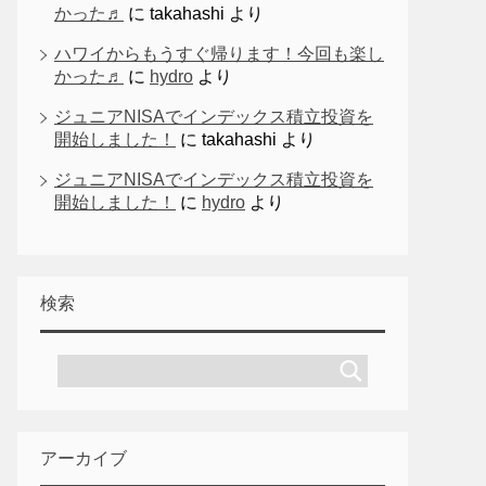
かった♬
に
takahashi
より
ハワイからもうすぐ帰ります！今回も楽し
かった♬
に
hydro
より
ジュニアNISAでインデックス積立投資を
開始しました！
に
takahashi
より
ジュニアNISAでインデックス積立投資を
開始しました！
に
hydro
より
検索
アーカイブ