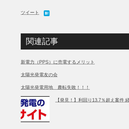
ツイート
関連記事
新電力（PPS）に売電するメリット
太陽光発電友の会
太陽光発電用地 農転失敗！！！
【発見！】利回り13.7％超え案件