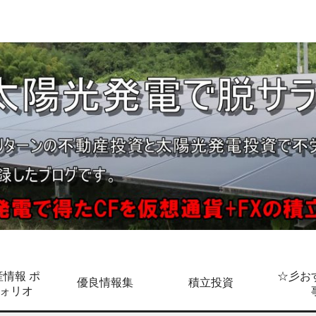
情報 ポ
☆彡お
優良情報集
積立投資
ォリオ