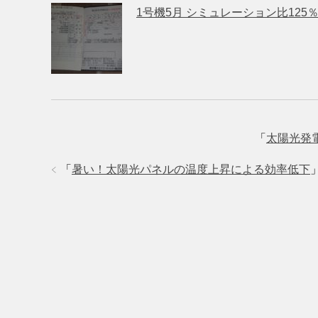
1号機5月 シミュレーション比125
「
太陽光発
「
暑い！太陽光パネルの温度上昇による効率低下