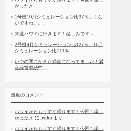
かった♬
1号機10月シミュレーション比97％よくな
いですね。。。
来週ハワイに行きます！楽しみです～
2号機9月シミュレーション比127％、10月
シミュレーション比111％
いつの間にかまた満室になってました！満
室経営継続中！
最近のコメント
ハワイからもうすぐ帰ります！今回も楽し
かった♬
に
hydro
より
ハワイからもうすぐ帰ります！今回も楽し