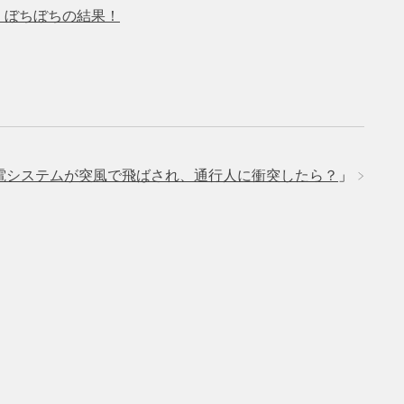
％ ぼちぼちの結果！
電システムが突風で飛ばされ、通行人に衝突したら？
」
」