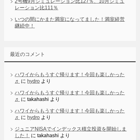
2号機9月シミュレーション比127％、10月シミュ
レーション比111％
いつの間にかまた満室になってました！満室経営
継続中！
最近のコメント
ハワイからもうすぐ帰ります！今回も楽しかった
♬
に
hydro
より
ハワイからもうすぐ帰ります！今回も楽しかった
♬
に
takahashi
より
ハワイからもうすぐ帰ります！今回も楽しかった
♬
に
hydro
より
ジュニアNISAでインデックス積立投資を開始しま
した！
に
takahashi
より