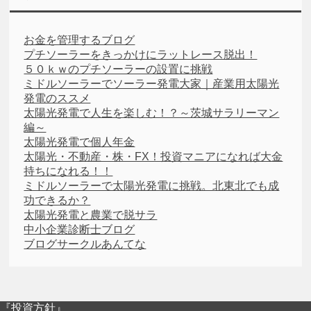
お金を管理するブログ
プチソーラーをきっかけにラットレース脱出！
５０ｋｗのプチソーラーの設置に挑戦
ミドルソーラーでソーラー発電大家｜産業用太陽光
発電のススメ
太陽光発電で人生を楽しむ！？～茨城サラリーマン
編～
太陽光発電で個人年金
太陽光・不動産・株・FX！投資マニアになれば大金
持ちになれる！！
ミドルソーラーで太陽光発電に挑戦。北東北でも成
功できるか？
太陽光発電と農業で脱サラ
中小企業診断士ブログ
ブログサークルあんてな
『投資方針』