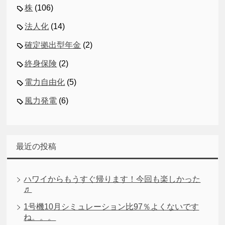
株
(106)
法人化
(14)
確定拠出型年金
(2)
終身保険
(2)
電力自由化
(5)
風力発電
(6)
最近の投稿
ハワイからもうすぐ帰ります！今回も楽しかった
♬
1号機10月シミュレーション比97％よくないです
ね。。。