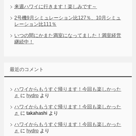
来週ハワイに行きます！楽しみです～
2号機9月シミュレーション比127％、10月シミュ
レーション比111％
いつの間にかまた満室になってました！満室経営
継続中！
最近のコメント
ハワイからもうすぐ帰ります！今回も楽しかった
♬
に
hydro
より
ハワイからもうすぐ帰ります！今回も楽しかった
♬
に
takahashi
より
ハワイからもうすぐ帰ります！今回も楽しかった
♬
に
hydro
より