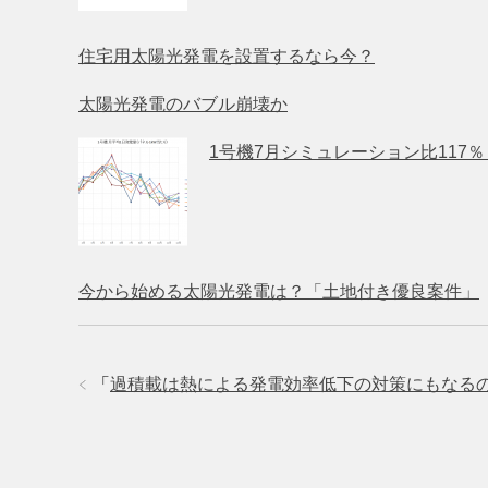
住宅用太陽光発電を設置するなら今？
太陽光発電のバブル崩壊か
1号機7月シミュレーション比117
今から始める太陽光発電は？「土地付き優良案件」
「
過積載は熱による発電効率低下の対策にもなる