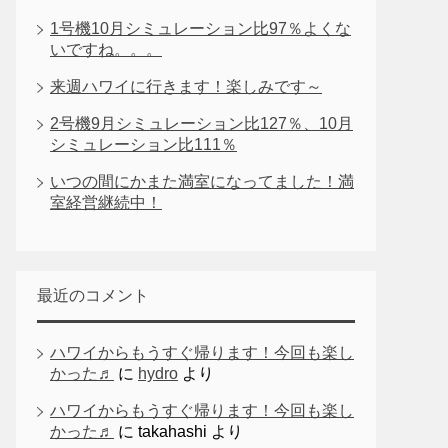
1号機10月シミュレーション比97％よくな
いですね。。。
来週ハワイに行きます！楽しみです～
2号機9月シミュレーション比127％、10月
シミュレーション比111％
いつの間にかまた満室になってました！満
室経営継続中！
最近のコメント
ハワイからもうすぐ帰ります！今回も楽し
かった♬
に
hydro
より
ハワイからもうすぐ帰ります！今回も楽し
かった♬
に
takahashi
より