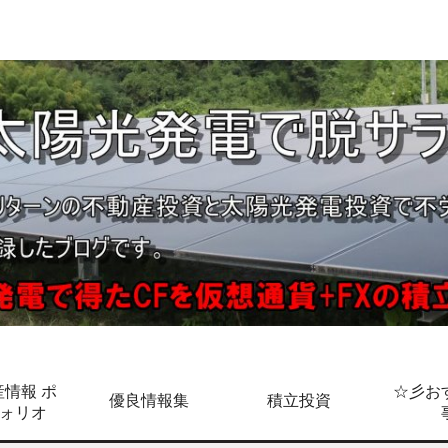
情報 ポ
☆彡お
優良情報集
積立投資
ォリオ