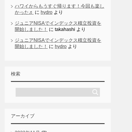
ハワイからもうすぐ帰ります！今回も楽し
かった♬
に
hydro
より
ジュニアNISAでインデックス積立投資を
開始しました！
に
takahashi
より
ジュニアNISAでインデックス積立投資を
開始しました！
に
hydro
より
検索
アーカイブ