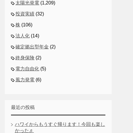
太陽光発電
(1,209)
投資実績
(32)
株
(106)
法人化
(14)
確定拠出型年金
(2)
終身保険
(2)
電力自由化
(5)
風力発電
(6)
最近の投稿
ハワイからもうすぐ帰ります！今回も楽し
かった♬