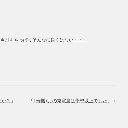
％ 今月もやっぱりそんなに良くはない・・・
のか？
」
「
1号機7月の発電量は予想以上でした
」