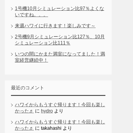
1号機10月シミュレーション比97％よくな
いですね。。。
来週ハワイに行きます！楽しみです～
2号機9月シミュレーション比127％、10月
シミュレーション比111％
いつの間にかまた満室になってました！満
室経営継続中！
最近のコメント
ハワイからもうすぐ帰ります！今回も楽し
かった♬
に
hydro
より
ハワイからもうすぐ帰ります！今回も楽し
かった♬
に
takahashi
より