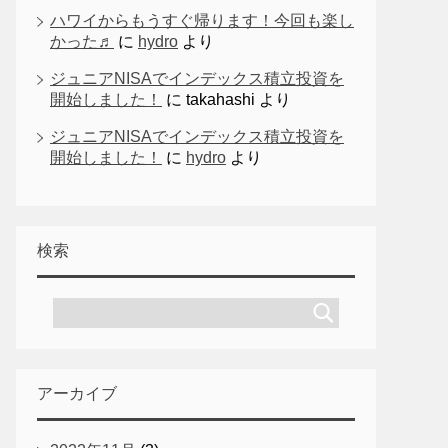
ハワイからもうすぐ帰ります！今回も楽し
かった♬
に
hydro
より
ジュニアNISAでインデックス積立投資を
開始しました！
に
takahashi
より
ジュニアNISAでインデックス積立投資を
開始しました！
に
hydro
より
検索
アーカイブ