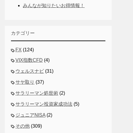
みんなが知りたいお得情報！
カテゴリー
FX
(124)
VIX指数CFD
(4)
ウェルスナビ
(31)
サヤ取り
(37)
サラリーマン処世術
(2)
サラリーマン投資家成功法
(5)
ジュニアNISA
(2)
その他
(309)