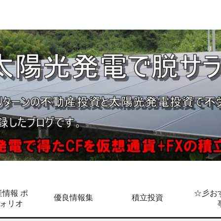
情報 ポ
☆彡お
優良情報集
積立投資
ォリオ