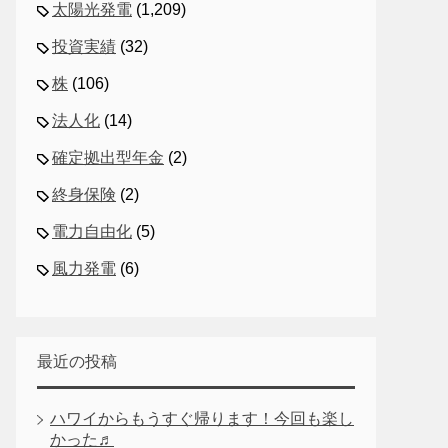
太陽光発電
(1,209)
投資実績
(32)
株
(106)
法人化
(14)
確定拠出型年金
(2)
終身保険
(2)
電力自由化
(5)
風力発電
(6)
最近の投稿
ハワイからもうすぐ帰ります！今回も楽し
かった♬