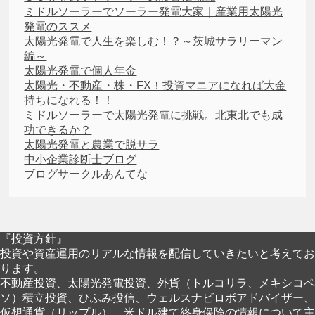
ミドルソーラーでソーラー発電大家｜産業用太陽光
発電のススメ
太陽光発電で人生を楽しむ！？～茨城サラリーマン
編～
太陽光発電で個人年金
太陽光・不動産・株・FX！投資マニアになれば大金
持ちになれる！！
ミドルソーラーで太陽光発電に挑戦。北東北でも成
功できるか？
太陽光発電と農業で脱サラ
中小企業診断士ブログ
ブログサークルあんてな
『投資方針』
投資や資産運用のリアルな情報を配信していきたいと考えてお
ります。
不動産投資、太陽光発電投資、外貨（トルコリラ、メキシコペ
ソ）積立投資、ひふみ投信、ウェルスナビロボアドバイザー、
仮想通貨（リップル）、米ドル建て終身保険の情報について主