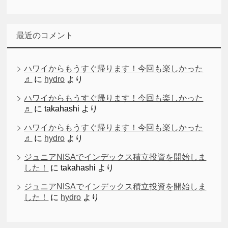
最近のコメント
ハワイからもうすぐ帰ります！今回も楽しかった
♬
に
hydro
より
ハワイからもうすぐ帰ります！今回も楽しかった
♬
に
takahashi
より
ハワイからもうすぐ帰ります！今回も楽しかった
♬
に
hydro
より
ジュニアNISAでインデックス積立投資を開始しま
した！
に
takahashi
より
ジュニアNISAでインデックス積立投資を開始しま
した！
に
hydro
より