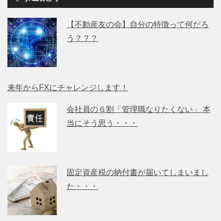
【不動産友の会】自分の特徴って何だろ
う？？？
来年からFXにチャレンジします！
会社員の６割「管理職なりたくない」 本
当にそう思う・・・
固定資産税の納付書が届いてしまいまし
た・・・