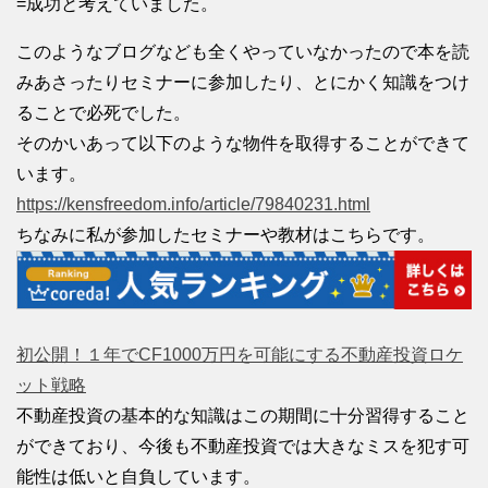
=成功と考えていました。
このようなブログなども全くやっていなかったので本を読
みあさったりセミナーに参加したり、とにかく知識をつけ
ることで必死でした。
そのかいあって以下のような物件を取得することができて
います。
https://kensfreedom.info/article/79840231.html
ちなみに私が参加したセミナーや教材はこちらです。
初公開！１年でCF1000万円を可能にする不動産投資ロケ
ット戦略
不動産投資の基本的な知識はこの期間に十分習得すること
ができており、今後も不動産投資では大きなミスを犯す可
能性は低いと自負しています。