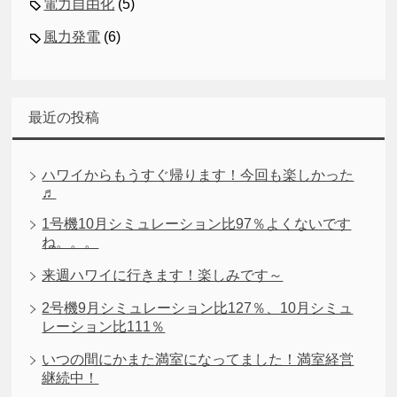
電力自由化
(5)
風力発電
(6)
最近の投稿
ハワイからもうすぐ帰ります！今回も楽しかった
♬
1号機10月シミュレーション比97％よくないです
ね。。。
来週ハワイに行きます！楽しみです～
2号機9月シミュレーション比127％、10月シミュ
レーション比111％
いつの間にかまた満室になってました！満室経営
継続中！