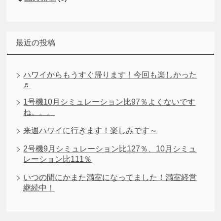
最近の投稿
ハワイからもうすぐ帰ります！今回も楽しかった
♬
1号機10月シミュレーション比97％よくないです
ね。。。
来週ハワイに行きます！楽しみです～
2号機9月シミュレーション比127％、10月シミュ
レーション比111％
いつの間にかまた満室になってました！満室経営
継続中！