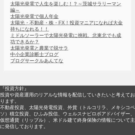
太陽光発電で人生を楽しむ！？～茨城サラリーマン
編～
太陽光発電で個人年金
太陽光・不動産・株・FX！投資マニアになれば大金
持ちになれる！！
ミドルソーラーで太陽光発電に挑戦。北東北でも成
功できるか？
太陽光発電と農業で脱サラ
中小企業診断士ブログ
ブログサークルあんてな
『投資方針』
投資や資産運用のリアルな情報を配信していきたいと考えてお
ります。
不動産投資、太陽光発電投資、外貨（トルコリラ、メキシコペ
ソ）積立投資、ひふみ投信、ウェルスナビロボアドバイザー、
仮想通貨（リップル）、米ドル建て終身保険の情報について主
に発信しております。