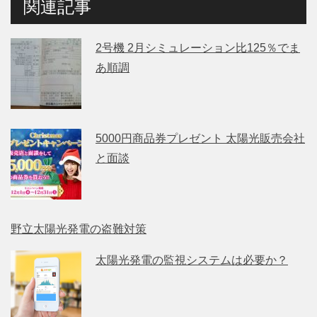
関連記事
2号機 2月シミュレーション比125％でま
あ順調
5000円商品券プレゼント 太陽光販売会社
と面談
野立太陽光発電の盗難対策
太陽光発電の監視システムは必要か？