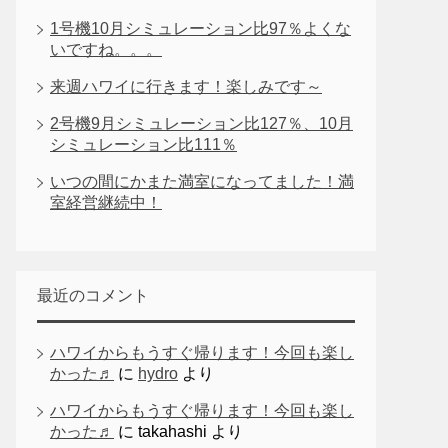
1号機10月シミュレーション比97％よくな
いですね。。。
来週ハワイに行きます！楽しみです～
2号機9月シミュレーション比127％、10月
シミュレーション比111％
いつの間にかまた満室になってました！満
室経営継続中！
最近のコメント
ハワイからもうすぐ帰ります！今回も楽し
かった♬
に
hydro
より
ハワイからもうすぐ帰ります！今回も楽し
かった♬
に
takahashi
より