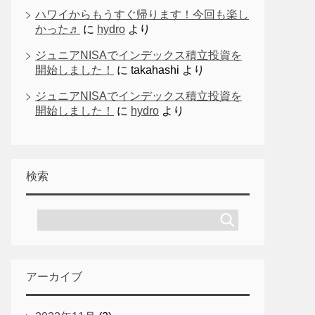
ハワイからもうすぐ帰ります！今回も楽し
かった♬
に
hydro
より
ジュニアNISAでインデックス積立投資を
開始しました！
に
takahashi
より
ジュニアNISAでインデックス積立投資を
開始しました！
に
hydro
より
検索
アーカイブ