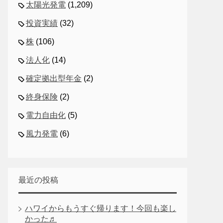
太陽光発電
(1,209)
投資実績
(32)
株
(106)
法人化
(14)
確定拠出型年金
(2)
終身保険
(2)
電力自由化
(5)
風力発電
(6)
最近の投稿
ハワイからもうすぐ帰ります！今回も楽し
かった♬