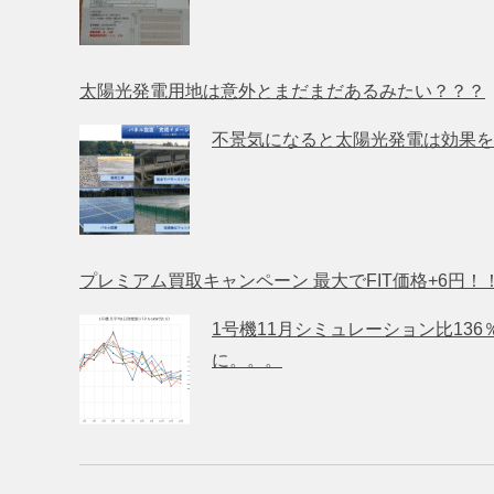
太陽光発電用地は意外とまだまだあるみたい？？？
不景気になると太陽光発電は効果を
プレミアム買取キャンペーン 最大でFIT価格+6円！
1号機11月シミュレーション比13
に。。。