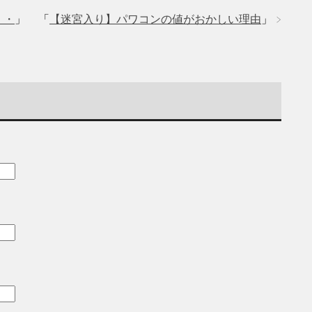
・・
」
「
【迷宮入り】パワコンの値がおかしい理由
」