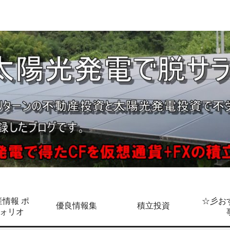
情報 ポ
☆彡お
優良情報集
積立投資
ォリオ