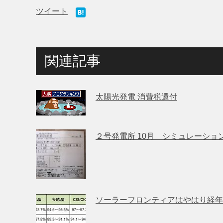
ツイート
関連記事
太陽光発電 消費税還付
２号発電所 10月 シミュレーション
ソーラーフロンティアはやはり経年