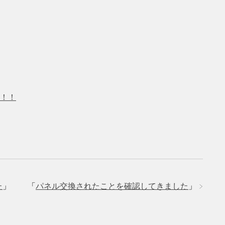
！！
た
」
「
パネル交換されたことを確認してきました
」