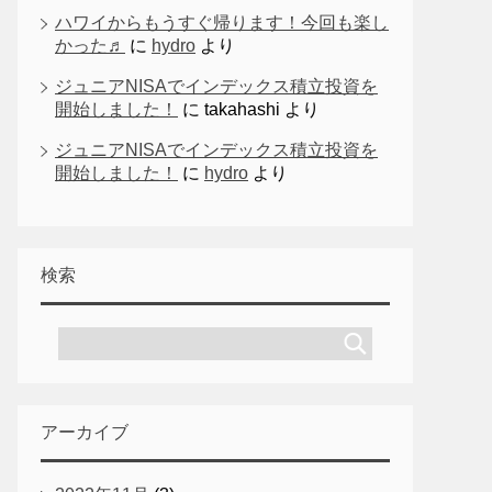
ハワイからもうすぐ帰ります！今回も楽し
かった♬
に
hydro
より
ジュニアNISAでインデックス積立投資を
開始しました！
に
takahashi
より
ジュニアNISAでインデックス積立投資を
開始しました！
に
hydro
より
検索
アーカイブ