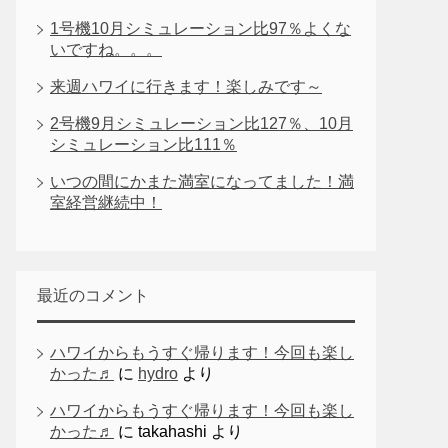
1号機10月シミュレーション比97％よくな
いですね。。。
来週ハワイに行きます！楽しみです～
2号機9月シミュレーション比127％、10月
シミュレーション比111％
いつの間にかまた満室になってました！満
室経営継続中！
最近のコメント
ハワイからもうすぐ帰ります！今回も楽し
かった♬
に
hydro
より
ハワイからもうすぐ帰ります！今回も楽し
かった♬
に
takahashi
より