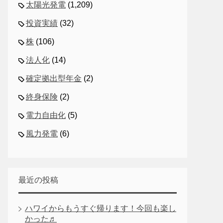
太陽光発電
(1,209)
投資実績
(32)
株
(106)
法人化
(14)
確定拠出型年金
(2)
終身保険
(2)
電力自由化
(5)
風力発電
(6)
最近の投稿
ハワイからもうすぐ帰ります！今回も楽し
かった♬