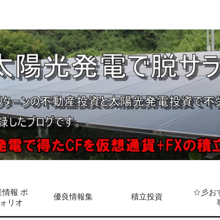
情報 ポ
☆彡お
優良情報集
積立投資
ォリオ