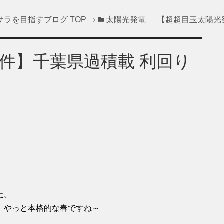
サラを目指すブログ
TOP
太陽光発電
【超超目玉太陽光
件】千葉県過積載 利回り
た。
。やっと本格的な春ですね～