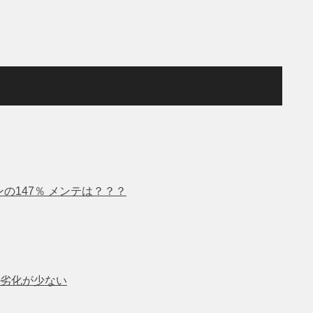
の147％ メンテは？？？
劣化が少ない