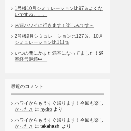
1号機10月シミュレーション比97％よくな
いですね。。。
来週ハワイに行きます！楽しみです～
2号機9月シミュレーション比127％、10月
シミュレーション比111％
いつの間にかまた満室になってました！満
室経営継続中！
最近のコメント
ハワイからもうすぐ帰ります！今回も楽し
かった♬
に
hydro
より
ハワイからもうすぐ帰ります！今回も楽し
かった♬
に
takahashi
より