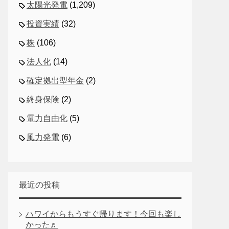
太陽光発電
(1,209)
投資実績
(32)
株
(106)
法人化
(14)
確定拠出型年金
(2)
終身保険
(2)
電力自由化
(5)
風力発電
(6)
最近の投稿
ハワイからもうすぐ帰ります！今回も楽し
かった♬