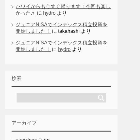
ハワイからもうすぐ帰ります！今回も楽し
かった♬
に
hydro
より
ジュニアNISAでインデックス積立投資を
開始しました！
に
takahashi
より
ジュニアNISAでインデックス積立投資を
開始しました！
に
hydro
より
検索
アーカイブ