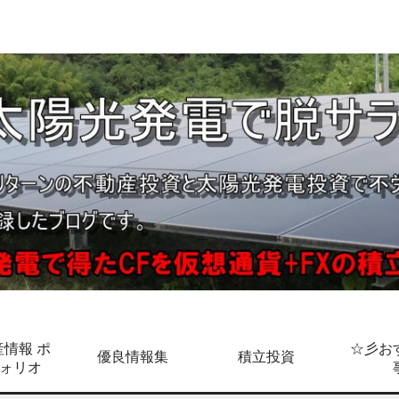
情報 ポ
☆彡お
優良情報集
積立投資
ォリオ