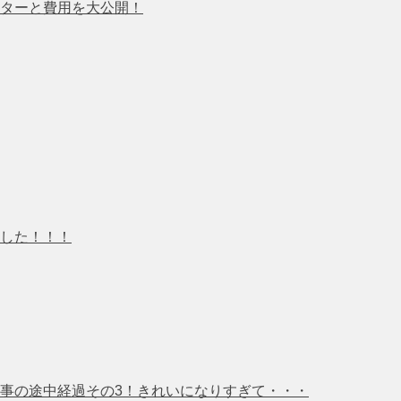
ターと費用を大公開！
した！！！
事の途中経過その3！きれいになりすぎて・・・