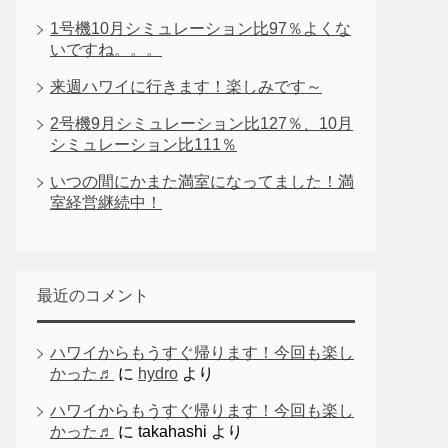
1号機10月シミュレーション比97％よくな
いですね。。。
来週ハワイに行きます！楽しみです～
2号機9月シミュレーション比127％、10月
シミュレーション比111％
いつの間にかまた満室になってました！満
室経営継続中！
最近のコメント
ハワイからもうすぐ帰ります！今回も楽し
かった♬
に
hydro
より
ハワイからもうすぐ帰ります！今回も楽し
かった♬
に
takahashi
より