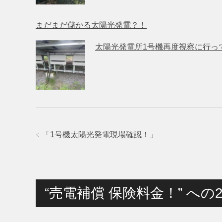
まだまだ儲かる太陽光発電？！
太陽光発電所1号機再度視察に行っ
「
1号機太陽光発電現場確認！
」
“売電補償 保険料金！” へ