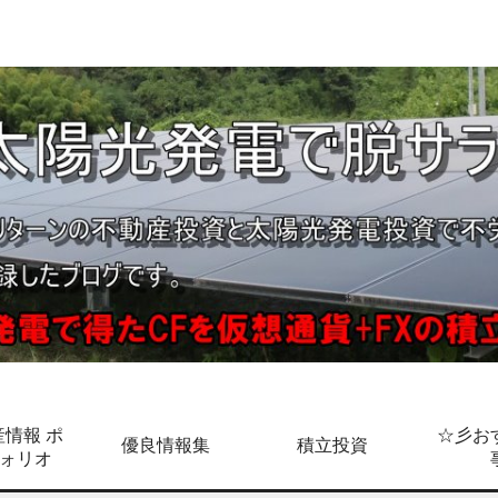
情報 ポ
☆彡お
優良情報集
積立投資
ォリオ