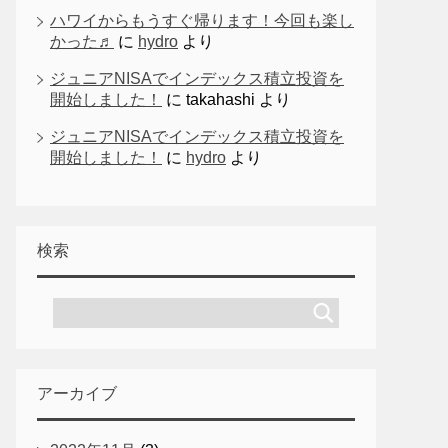
ハワイからもうすぐ帰ります！今回も楽し
かった♬
に
hydro
より
ジュニアNISAでインデックス積立投資を
開始しました！
に
takahashi
より
ジュニアNISAでインデックス積立投資を
開始しました！
に
hydro
より
検索
アーカイブ