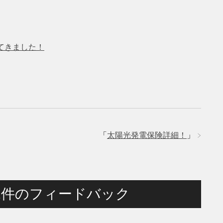
てきました！
「
太陽光発電保険詳細！
」
の2件のフィードバック