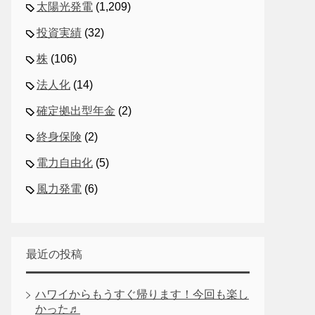
太陽光発電
(1,209)
投資実績
(32)
株
(106)
法人化
(14)
確定拠出型年金
(2)
終身保険
(2)
電力自由化
(5)
風力発電
(6)
最近の投稿
ハワイからもうすぐ帰ります！今回も楽し
かった♬