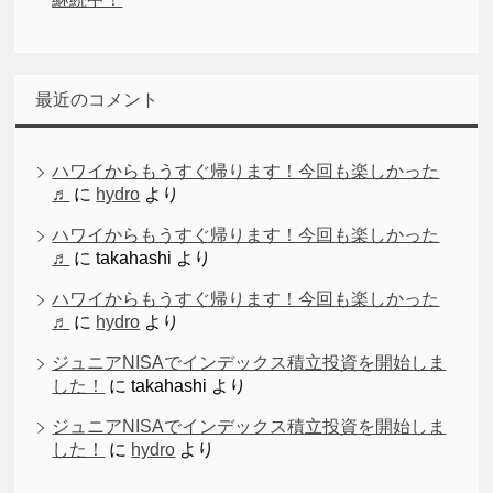
最近のコメント
ハワイからもうすぐ帰ります！今回も楽しかった
♬
に
hydro
より
ハワイからもうすぐ帰ります！今回も楽しかった
♬
に
takahashi
より
ハワイからもうすぐ帰ります！今回も楽しかった
♬
に
hydro
より
ジュニアNISAでインデックス積立投資を開始しま
した！
に
takahashi
より
ジュニアNISAでインデックス積立投資を開始しま
した！
に
hydro
より