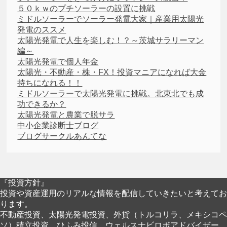
５０ｋｗのプチソーラーの設置に挑戦
ミドルソーラーでソーラー発電大家｜産業用太陽光
発電のススメ
太陽光発電で人生を楽しむ！？～茨城サラリーマン
編～
太陽光発電で個人年金
太陽光・不動産・株・FX！投資マニアになれば大金
持ちになれる！！
ミドルソーラーで太陽光発電に挑戦。北東北でも成
功できるか？
太陽光発電と農業で脱サラ
中小企業診断士ブログ
ブログサークルあんてな
『投資方針』
投資や資産運用のリアルな情報を配信していきたいと考えてお
ります。
不動産投資、太陽光発電投資、外貨（トルコリラ、メキシコペ
ソ）積立投資、ひふみ投信、ウェルスナビロボアドバイザー、