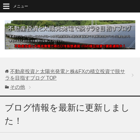
メニュー
不動産投資と太陽光発電と株&FXの積立投資で脱サ
ラを目指すブログ
TOP
その他
ブログ情報を最新に更新しまし
た！