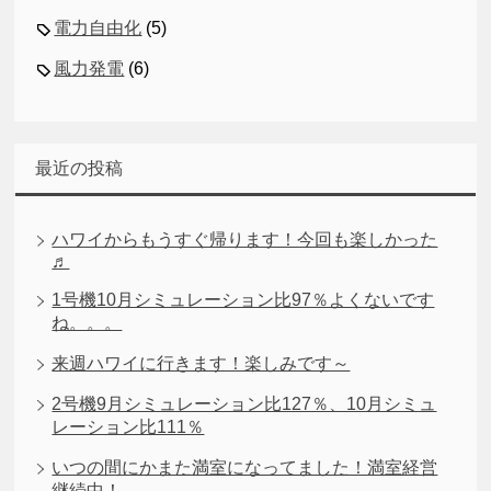
電力自由化
(5)
風力発電
(6)
最近の投稿
ハワイからもうすぐ帰ります！今回も楽しかった
♬
1号機10月シミュレーション比97％よくないです
ね。。。
来週ハワイに行きます！楽しみです～
2号機9月シミュレーション比127％、10月シミュ
レーション比111％
いつの間にかまた満室になってました！満室経営
継続中！