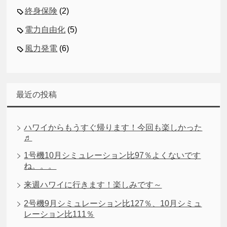
終身保険
(2)
電力自由化
(5)
風力発電
(6)
最近の投稿
ハワイからもうすぐ帰ります！今回も楽しかった
♬
1号機10月シミュレーション比97％よくないです
ね。。。
来週ハワイに行きます！楽しみです～
2号機9月シミュレーション比127％、10月シミュ
レーション比111％