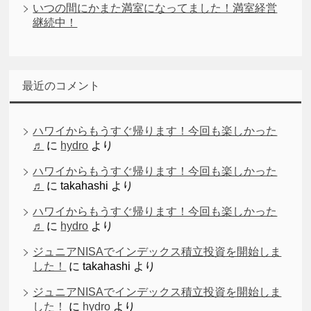
いつの間にかまた満室になってました！満室経営
継続中！
最近のコメント
ハワイからもうすぐ帰ります！今回も楽しかった
♬
に
hydro
より
ハワイからもうすぐ帰ります！今回も楽しかった
♬
に
takahashi
より
ハワイからもうすぐ帰ります！今回も楽しかった
♬
に
hydro
より
ジュニアNISAでインデックス積立投資を開始しま
した！
に
takahashi
より
ジュニアNISAでインデックス積立投資を開始しま
した！
に
hydro
より