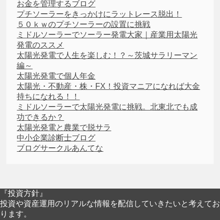
お金を管理するブログ
プチソーラーをきっかけにラットレース脱出！
５０ｋｗのプチソーラーの設置に挑戦
ミドルソーラーでソーラー発電大家｜産業用太陽光
発電のススメ
太陽光発電で人生を楽しむ！？～茨城サラリーマン
編～
太陽光発電で個人年金
太陽光・不動産・株・FX！投資マニアになれば大金
持ちになれる！！
ミドルソーラーで太陽光発電に挑戦。北東北でも成
功できるか？
太陽光発電と農業で脱サラ
中小企業診断士ブログ
ブログサークルあんてな
『投資方針』
投資や資産運用のリアルな情報を配信していきたいと考えてお
ります。