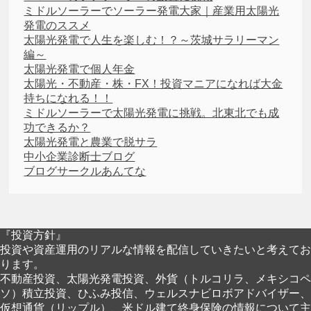
ミドルソーラーでソーラー発電大家｜産業用太陽光
発電のススメ
太陽光発電で人生を楽しむ！？～茨城サラリーマン
編～
太陽光発電で個人年金
太陽光・不動産・株・FX！投資マニアになれば大金
持ちになれる！！
ミドルソーラーで太陽光発電に挑戦。北東北でも成
功できるか？
太陽光発電と農業で脱サラ
中小企業診断士ブログ
ブログサークルあんてな
『投資方針』
投資や資産運用のリアルな情報を配信していきたいと考えてお
ります。
不動産投資、太陽光発電投資、外貨（トルコリラ、メキシコペ
ソ）積立投資、ひふみ投信、ウェルスナビロボアドバイザー、
仮想通貨（リップル）、米ドル建て終身保険の情報について主