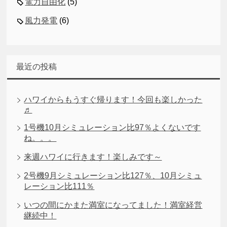
電力自由化
(5)
風力発電
(6)
最近の投稿
ハワイからもうすぐ帰ります！今回も楽しかった
♬
1号機10月シミュレーション比97％よくないです
ね。。。
来週ハワイに行きます！楽しみです～
2号機9月シミュレーション比127％、10月シミュ
レーション比111％
いつの間にかまた満室になってました！満室経営
継続中！