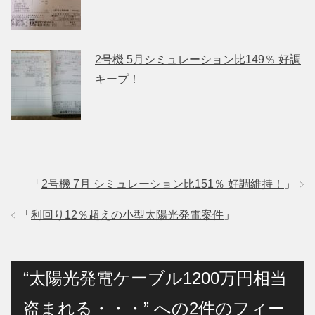
2号機 5月シミュレーション比149％ 好調
キープ！
「
2号機 7月 シミュレーション比151％ 好調維持！
」
「
利回り12％超えの小型太陽光発電案件
」
“太陽光発電ケーブル1200万円相当
盗まれる・・・” への2件のフィー