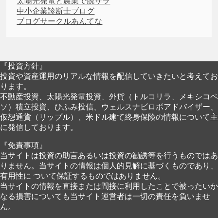
太陽光発電と農業で脱サラ
中小企業診断士ブログ
ブログサークルあんてな
『投資方針』
投資や資産運用のリアルな情報を配信していきたいと考えてお
ります。
不動産投資、太陽光発電投資、外貨（トルコリラ、メキシコペ
ソ）積立投資、ひふみ投信、ウェルスナビロボアドバイザー、
仮想通貨（リップル）、米ドル建て終身保険の情報について主
に発信しております。
『免責事項』
当サイトは投資の助言あるいは投資の勧誘等を行うものではあ
りません。当サイトの情報は個人的見解に基づくものであり、
有用性に ついて保証するものではありません。
当サイトの情報を直接または間接に利用したことで被ったいか
なる損害についても当サイト運営者は一切の責任を負いませ
ん。