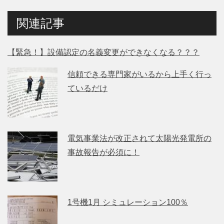
関連記事
【緊急！】設備認定の名義変更ができなくなる？？？
信頼できる専門家がいるから上手く行っ
ているだけ
電気事業法が改正されて太陽光発電所の
事故報告が必須に！
1号機1月 シミュレーション100％