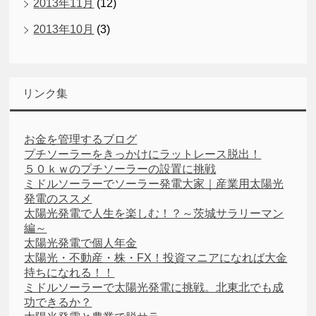
2013年11月
(12)
2013年10月
(3)
リンク集
お金を管理するブログ
プチソーラーをきっかけにラットレース脱出！
５０ｋｗのプチソーラーの設置に挑戦
ミドルソーラーでソーラー発電大家｜産業用太陽光
発電のススメ
太陽光発電で人生を楽しむ！？～茨城サラリーマン
編～
太陽光発電で個人年金
太陽光・不動産・株・FX！投資マニアになれば大金
持ちになれる！！
ミドルソーラーで太陽光発電に挑戦。北東北でも成
功できるか？