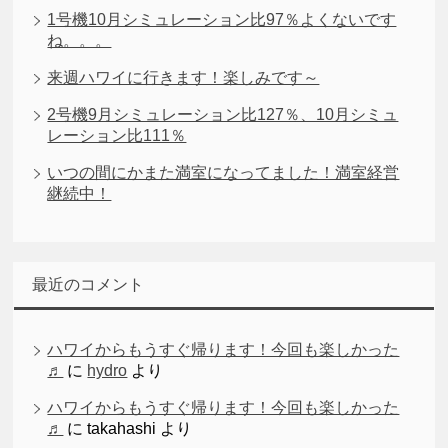
1号機10月シミュレーション比97％よくないです
ね。。。
来週ハワイに行きます！楽しみです～
2号機9月シミュレーション比127％、10月シミュ
レーション比111％
いつの間にかまた満室になってました！満室経営
継続中！
最近のコメント
ハワイからもうすぐ帰ります！今回も楽しかった
♬
に
hydro
より
ハワイからもうすぐ帰ります！今回も楽しかった
♬
に
takahashi
より