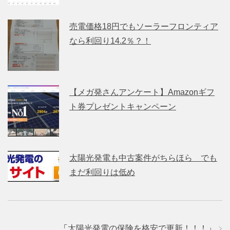
売電価格18円でもソーラーフロンティア
なら利回り14.2％？！
【メガ発さんアンケート】Amazonギフ
ト券プレゼントキャンペーン
太陽光発電も中古案件がちらほら でも
まだ利回りは低め
「
太陽光発電の保険を格安で更新！！！
」