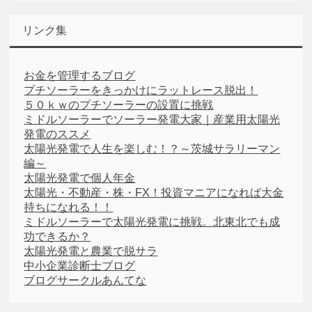
リンク集
お金を管理するブログ
プチソーラーをきっかけにラットレース脱出！
５０ｋｗのプチソーラーの設置に挑戦
ミドルソーラーでソーラー発電大家｜産業用太陽光
発電のススメ
太陽光発電で人生を楽しむ！？～茨城サラリーマン
編～
太陽光発電で個人年金
太陽光・不動産・株・FX！投資マニアになれば大金
持ちになれる！！
ミドルソーラーで太陽光発電に挑戦。北東北でも成
功できるか？
太陽光発電と農業で脱サラ
中小企業診断士ブログ
ブログサークルあんてな