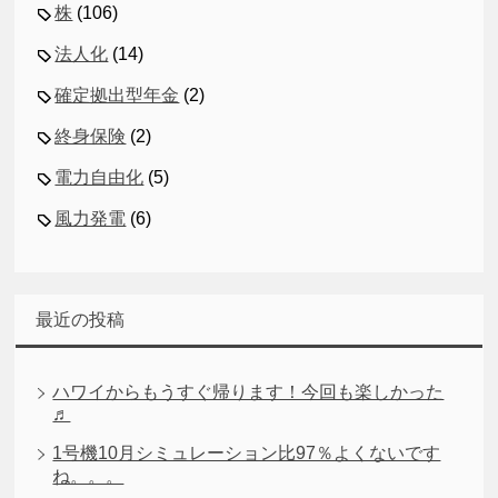
株
(106)
法人化
(14)
確定拠出型年金
(2)
終身保険
(2)
電力自由化
(5)
風力発電
(6)
最近の投稿
ハワイからもうすぐ帰ります！今回も楽しかった
♬
1号機10月シミュレーション比97％よくないです
ね。。。