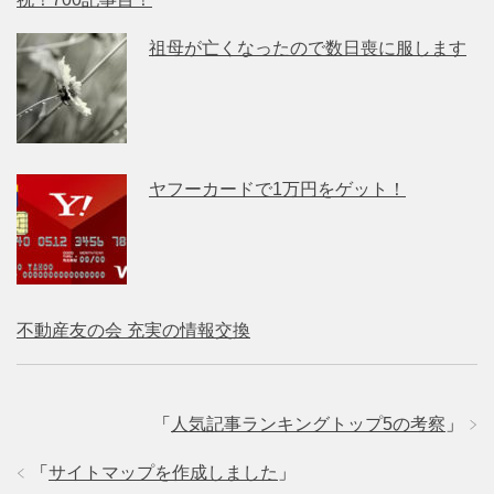
祖母が亡くなったので数日喪に服します
ヤフーカードで1万円をゲット！
不動産友の会 充実の情報交換
「
人気記事ランキングトップ5の考察
」
「
サイトマップを作成しました
」