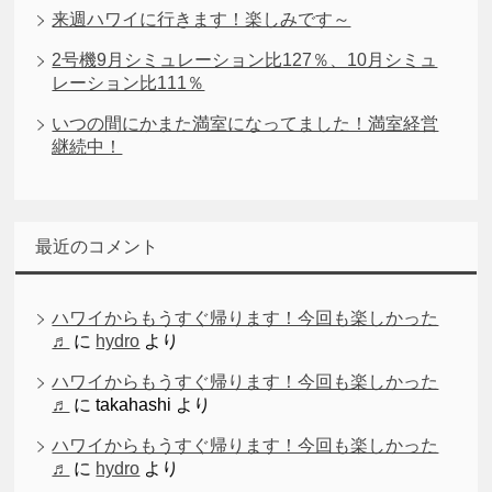
来週ハワイに行きます！楽しみです～
2号機9月シミュレーション比127％、10月シミュ
レーション比111％
いつの間にかまた満室になってました！満室経営
継続中！
最近のコメント
ハワイからもうすぐ帰ります！今回も楽しかった
♬
に
hydro
より
ハワイからもうすぐ帰ります！今回も楽しかった
♬
に
takahashi
より
ハワイからもうすぐ帰ります！今回も楽しかった
♬
に
hydro
より