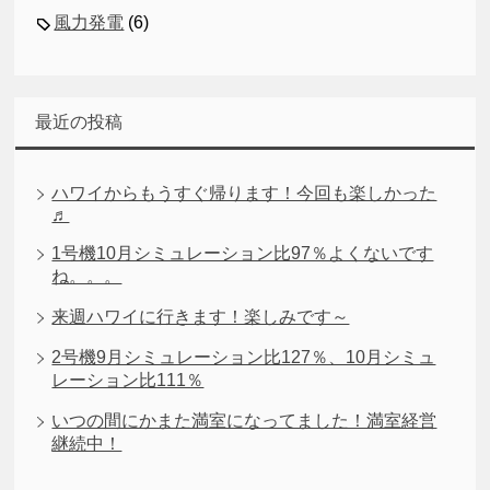
風力発電
(6)
最近の投稿
ハワイからもうすぐ帰ります！今回も楽しかった
♬
1号機10月シミュレーション比97％よくないです
ね。。。
来週ハワイに行きます！楽しみです～
2号機9月シミュレーション比127％、10月シミュ
レーション比111％
いつの間にかまた満室になってました！満室経営
継続中！