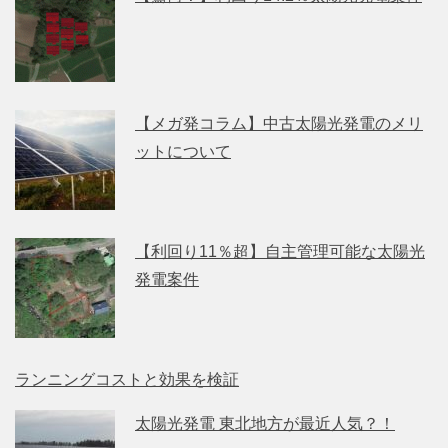
【メガ発コラム】中古太陽光発電のメリ
ットについて
【利回り11％超】自主管理可能な太陽光
発電案件
ランニングコストと効果を検証
太陽光発電 東北地方が最近人気？！