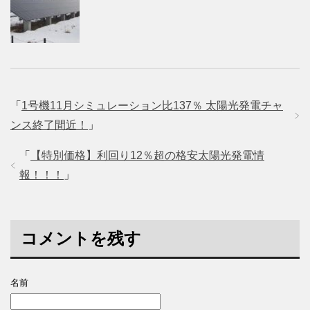
「
1号機11月シミュレーション比137％ 太陽光発電チャ
ンス終了間近！
」
「
【特別価格】利回り12％超の格安太陽光発電情
報！！！
」
コメントを残す
名前