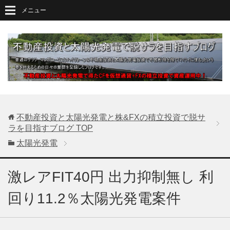
メニュー
不動産投資と太陽光発電と株&FXの積立投資で脱サ
ラを目指すブログ
TOP
太陽光発電
激レアFIT40円 出力抑制無し 利
回り11.2％太陽光発電案件