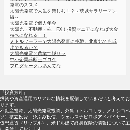
発電のススメ
太陽光発電で人生を楽しむ！？～茨城サラリーマン
編～
太陽光発電で個人年金
太陽光・不動産・株・FX！投資マニアになれば大金
持ちになれる！！
ミドルソーラーで太陽光発電に挑戦。北東北でも成
功できるか？
太陽光発電と農業で脱サラ
中小企業診断士ブログ
ブログサークルあんてな
『投資方針』
投資や資産運用のリアルな情報を配信していきたいと考えてお
ります。
不動産投資、太陽光発電投資、外貨（トルコリラ、メキシコペ
ソ）積立投資、ひふみ投信、ウェルスナビロボアドバイザー、
仮想通貨（リップル）、米ドル建て終身保険の情報について主
に発信しております。