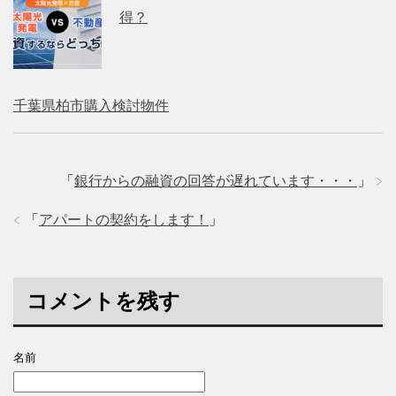
得？
千葉県柏市購入検討物件
「
銀行からの融資の回答が遅れています・・・
」
「
アパートの契約をします！
」
コメントを残す
名前