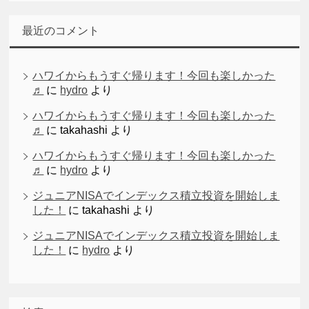
最近のコメント
ハワイからもうすぐ帰ります！今回も楽しかった
♬
に
hydro
より
ハワイからもうすぐ帰ります！今回も楽しかった
♬
に
takahashi
より
ハワイからもうすぐ帰ります！今回も楽しかった
♬
に
hydro
より
ジュニアNISAでインデックス積立投資を開始しま
した！
に
takahashi
より
ジュニアNISAでインデックス積立投資を開始しま
した！
に
hydro
より