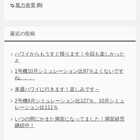
風力発電
(6)
最近の投稿
ハワイからもうすぐ帰ります！今回も楽しかった
♬
1号機10月シミュレーション比97％よくないです
ね。。。
来週ハワイに行きます！楽しみです～
2号機9月シミュレーション比127％、10月シミュ
レーション比111％
いつの間にかまた満室になってました！満室経営
継続中！