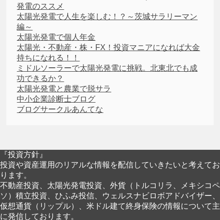
発電のススメ
太陽光発電で人生を楽しむ！？～茨城サラリーマン
編～
太陽光発電で個人年金
太陽光・不動産・株・FX！投資マニアになれば大金
持ちになれる！！
ミドルソーラーで太陽光発電に挑戦。北東北でも成
功できるか？
太陽光発電と農業で脱サラ
中小企業診断士ブログ
ブログサークルあんてな
『投資方針』
投資や資産運用のリアルな情報を配信していきたいと考えてお
ります。
不動産投資、太陽光発電投資、外貨（トルコリラ、メキシコペ
ソ）積立投資、ひふみ投信、ウェルスナビロボアドバイザー、
仮想通貨（リップル）、米ドル建て終身保険の情報について主
に発信しております。