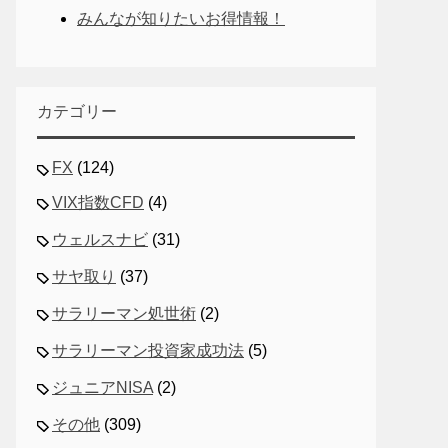
みんなが知りたいお得情報！
カテゴリー
FX
(124)
VIX指数CFD
(4)
ウェルスナビ
(31)
サヤ取り
(37)
サラリーマン処世術
(2)
サラリーマン投資家成功法
(5)
ジュニアNISA
(2)
その他
(309)