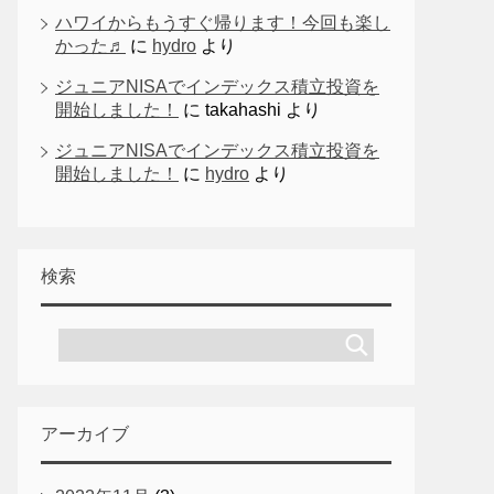
ハワイからもうすぐ帰ります！今回も楽し
かった♬
に
hydro
より
ジュニアNISAでインデックス積立投資を
開始しました！
に
takahashi
より
ジュニアNISAでインデックス積立投資を
開始しました！
に
hydro
より
検索
アーカイブ