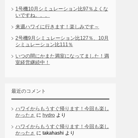
1号機10月シミュレーション比97％よくな
いですね。。。
来週ハワイに行きます！楽しみです～
2号機9月シミュレーション比127％、10月
シミュレーション比111％
いつの間にかまた満室になってました！満
室経営継続中！
最近のコメント
ハワイからもうすぐ帰ります！今回も楽し
かった♬
に
hydro
より
ハワイからもうすぐ帰ります！今回も楽し
かった♬
に
takahashi
より