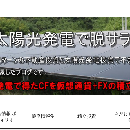
情報 ポ
☆彡お
優良情報集
積立投資
ォリオ