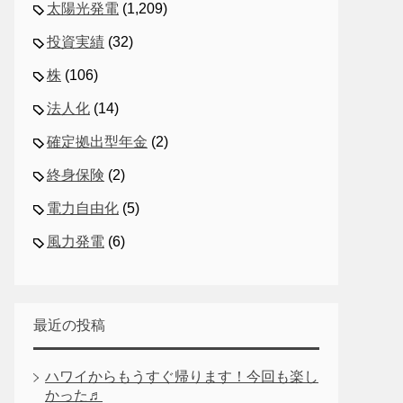
太陽光発電
(1,209)
投資実績
(32)
株
(106)
法人化
(14)
確定拠出型年金
(2)
終身保険
(2)
電力自由化
(5)
風力発電
(6)
最近の投稿
ハワイからもうすぐ帰ります！今回も楽し
かった♬