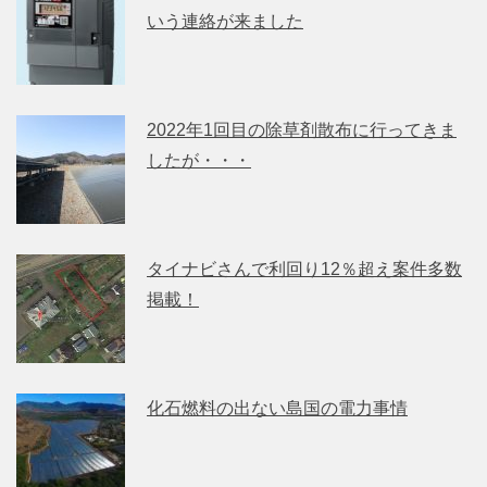
いう連絡が来ました
2022年1回目の除草剤散布に行ってきま
したが・・・
タイナビさんで利回り12％超え案件多数
掲載！
化石燃料の出ない島国の電力事情