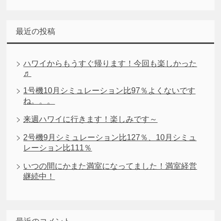
最近の投稿
ハワイからもうすぐ帰ります！今回も楽しかった
♬
1号機10月シミュレーション比97％よくないです
ね。。。
来週ハワイに行きます！楽しみです～
2号機9月シミュレーション比127％、10月シミュ
レーション比111％
いつの間にかまた満室になってました！満室経営
継続中！