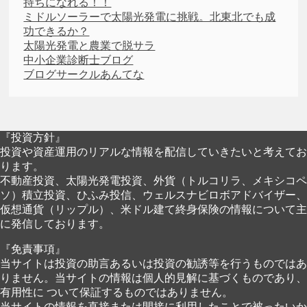
持ちになれる！！
ミドルソーラーで太陽光発電に挑戦。北東北でも成
功できるか？
太陽光発電と農業で脱サラ
中小企業診断士ブログ
ブログサークルあんてな
『投資方針』
投資や資産運用のリアルな情報を配信していきたいと考えてお
ります。
不動産投資、太陽光発電投資、外貨（トルコリラ、メキシコペ
ソ）積立投資、ひふみ投信、ウェルスナビロボアドバイザー、
仮想通貨（リップル）、米ドル建て終身保険の情報について主
に発信しております。
『免責事項』
当サイトは投資の助言あるいは投資の勧誘等を行うものではあ
りません。当サイトの情報は個人的見解に基づくものであり、
有用性に ついて保証するものではありません。
当サイトの情報を直接または間接に利用したことで被ったいか