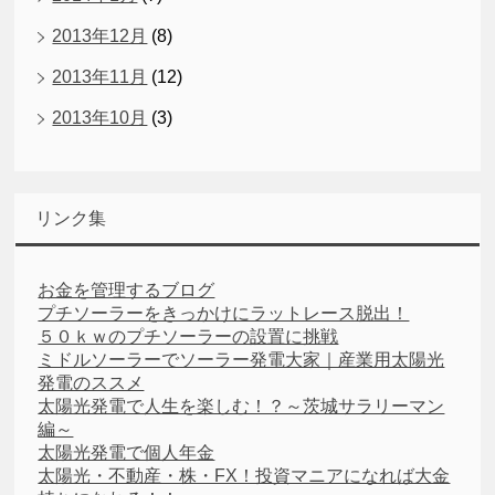
2013年12月
(8)
2013年11月
(12)
2013年10月
(3)
リンク集
お金を管理するブログ
プチソーラーをきっかけにラットレース脱出！
５０ｋｗのプチソーラーの設置に挑戦
ミドルソーラーでソーラー発電大家｜産業用太陽光
発電のススメ
太陽光発電で人生を楽しむ！？～茨城サラリーマン
編～
太陽光発電で個人年金
太陽光・不動産・株・FX！投資マニアになれば大金