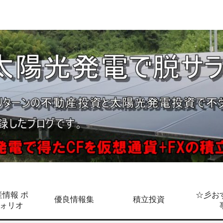
情報 ポ
☆彡お
優良情報集
積立投資
ォリオ