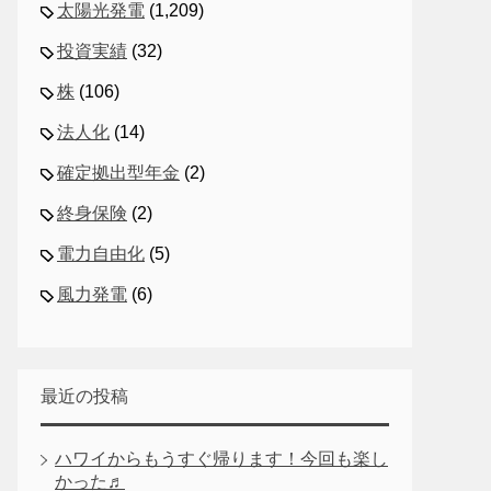
太陽光発電
(1,209)
投資実績
(32)
株
(106)
法人化
(14)
確定拠出型年金
(2)
終身保険
(2)
電力自由化
(5)
風力発電
(6)
最近の投稿
ハワイからもうすぐ帰ります！今回も楽し
かった♬