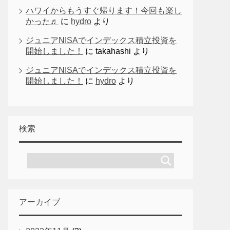
ハワイからもうすぐ帰ります！今回も楽し
かった♬
に
hydro
より
ジュニアNISAでインデックス積立投資を
開始しました！
に
takahashi
より
ジュニアNISAでインデックス積立投資を
開始しました！
に
hydro
より
検索
アーカイブ