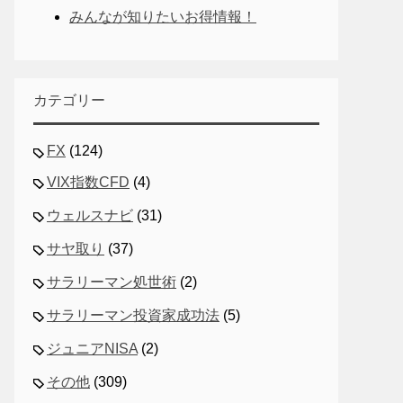
みんなが知りたいお得情報！
カテゴリー
FX
(124)
VIX指数CFD
(4)
ウェルスナビ
(31)
サヤ取り
(37)
サラリーマン処世術
(2)
サラリーマン投資家成功法
(5)
ジュニアNISA
(2)
その他
(309)