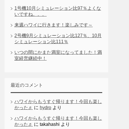
1号機10月シミュレーション比97％よくな
いですね。。。
来週ハワイに行きます！楽しみです～
2号機9月シミュレーション比127％、10月
シミュレーション比111％
いつの間にかまた満室になってました！満
室経営継続中！
最近のコメント
ハワイからもうすぐ帰ります！今回も楽し
かった♬
に
hydro
より
ハワイからもうすぐ帰ります！今回も楽し
かった♬
に
takahashi
より