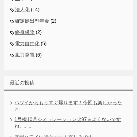
法人化
(14)
確定拠出型年金
(2)
終身保険
(2)
電力自由化
(5)
風力発電
(6)
最近の投稿
ハワイからもうすぐ帰ります！今回も楽しかった
♬
1号機10月シミュレーション比97％よくないです
ね。。。