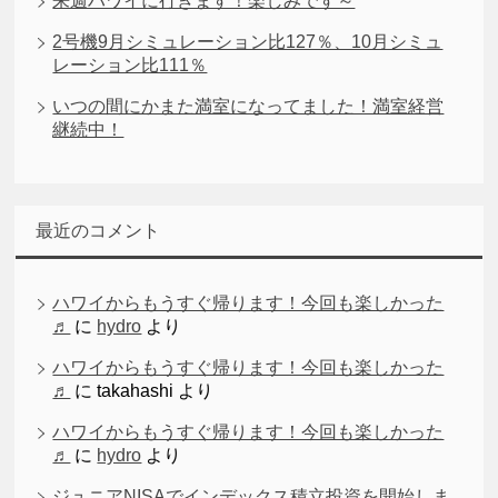
来週ハワイに行きます！楽しみです～
2号機9月シミュレーション比127％、10月シミュ
レーション比111％
いつの間にかまた満室になってました！満室経営
継続中！
最近のコメント
ハワイからもうすぐ帰ります！今回も楽しかった
♬
に
hydro
より
ハワイからもうすぐ帰ります！今回も楽しかった
♬
に
takahashi
より
ハワイからもうすぐ帰ります！今回も楽しかった
♬
に
hydro
より
ジュニアNISAでインデックス積立投資を開始しま