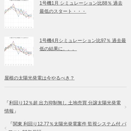
1号機1月 シミュレーション比88％ 過去
最低のスタート・・・
1号機4月シミュレーション比97％ 過去最
低の結果に。。。
屋根の太陽光発電は今やるべき？
「
利回り12％超 出力抑制無し 土地売買 分譲太陽光発電
情報
」
「
関東 利回り12.77％太陽光発電案件 監視システム付 パ