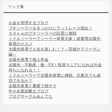
リンク集
お金を管理するブログ
プチソーラーをきっかけにラットレース脱出！
５０ｋｗのプチソーラーの設置に挑戦
ミドルソーラーでソーラー発電大家｜産業用太陽光
発電のススメ
太陽光発電で人生を楽しむ！？～茨城サラリーマン
編～
太陽光発電で個人年金
太陽光・不動産・株・FX！投資マニアになれば大金
持ちになれる！！
ミドルソーラーで太陽光発電に挑戦。北東北でも成
功できるか？
太陽光発電と農業で脱サラ
中小企業診断士ブログ
ブログサークルあんてな