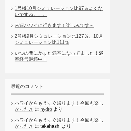
1号機10月シミュレーション比97％よくな
いですね。。。
来週ハワイに行きます！楽しみです～
2号機9月シミュレーション比127％、10月
シミュレーション比111％
いつの間にかまた満室になってました！満
室経営継続中！
最近のコメント
ハワイからもうすぐ帰ります！今回も楽し
かった♬
に
hydro
より
ハワイからもうすぐ帰ります！今回も楽し
かった♬
に
takahashi
より