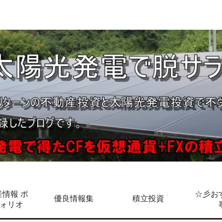
情報 ポ
☆彡お
優良情報集
積立投資
ォリオ