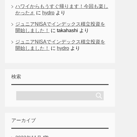
ハワイからもうすぐ帰ります！今回も楽し
かった♬
に
hydro
より
ジュニアNISAでインデックス積立投資を
開始しました！
に
takahashi
より
ジュニアNISAでインデックス積立投資を
開始しました！
に
hydro
より
検索
アーカイブ