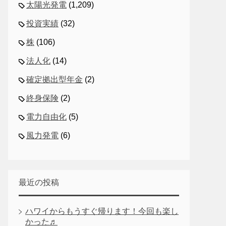
太陽光発電
(1,209)
投資実績
(32)
株
(106)
法人化
(14)
確定拠出型年金
(2)
終身保険
(2)
電力自由化
(5)
風力発電
(6)
最近の投稿
ハワイからもうすぐ帰ります！今回も楽し
かった♬