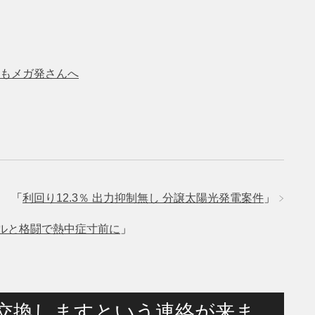
もメガ発さんへ
「
利回り12.3％ 出力抑制無し 分譲太陽光発電案件
」
ブルと格闘で熱中症寸前に
」
を交換しますという連絡が来ま