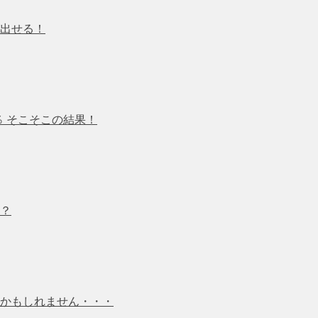
出せる！
4％ そこそこの結果！
？
かもしれません・・・