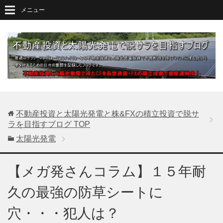
メニュー
不動産投資と太陽光発電と株&FXの積立投資で脱サ
ラを目指すブログ
TOP
太陽光発電
【メガ発さんコラム】１５年耐
久の最強の防草シートに
穴・・・犯人は？