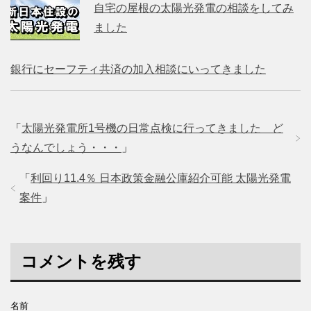
自宅の屋根の太陽光発電の相談をしてみ
ました
銀行にセーフティ共済の加入相談にいってきました
「
太陽光発電所1号機の日常点検に行ってきました ど
うなんでしょう・・・
」
「
利回り11.4％ 日本政策金融公庫紹介可能 太陽光発電
案件
」
コメントを残す
名前