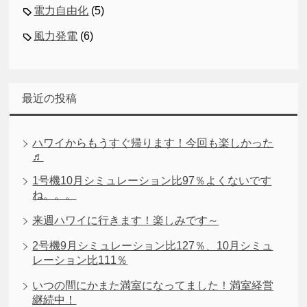
電力自由化
(5)
風力発電
(6)
最近の投稿
ハワイからもうすぐ帰ります！今回も楽しかった
♬
1号機10月シミュレーション比97％よくないです
ね。。。
来週ハワイに行きます！楽しみです～
2号機9月シミュレーション比127％、10月シミュ
レーション比111％
いつの間にかまた満室になってました！満室経営
継続中！