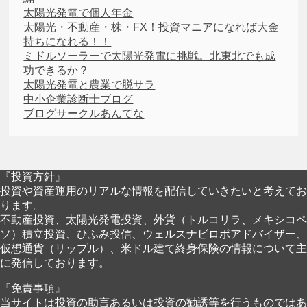
太陽光発電で個人年金
太陽光・不動産・株・FX！投資マニアになれば大金
持ちになれる！！
ミドルソーラーで太陽光発電に挑戦。北東北でも成
功できるか？
太陽光発電と農業で脱サラ
中小企業診断士ブログ
ブログサークルあんてな
『投資方針』
投資や資産運用のリアルな情報を配信していきたいと考えてお
ります。
不動産投資、太陽光発電投資、外貨（トルコリラ、メキシコペ
ソ）積立投資、ひふみ投信、ウェルスナビロボアドバイザー、
仮想通貨（リップル）、米ドル建て終身保険の情報について主
に発信しております。
『免責事項』
当サイトは投資の助言あるいは投資の勧誘等を行うものではあ