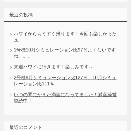
最近の投稿
ハワイからもうすぐ帰ります！今回も楽しかった
♬
1号機10月シミュレーション比97％よくないです
ね。。。
来週ハワイに行きます！楽しみです～
2号機9月シミュレーション比127％、10月シミュ
レーション比111％
いつの間にかまた満室になってました！満室経営
継続中！
最近のコメント