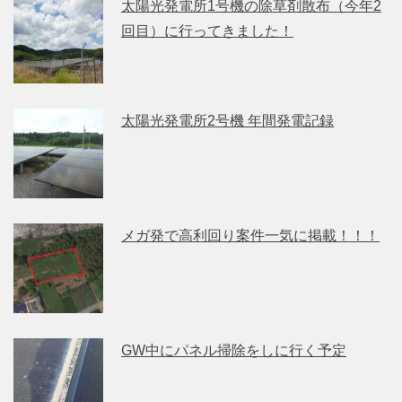
太陽光発電所1号機の除草剤散布（今年2
回目）に行ってきました！
太陽光発電所2号機 年間発電記録
メガ発で高利回り案件一気に掲載！！！
GW中にパネル掃除をしに行く予定