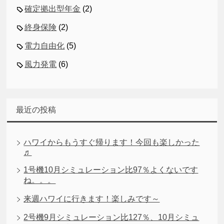
確定拠出型年金
(2)
終身保険
(2)
電力自由化
(5)
風力発電
(6)
最近の投稿
ハワイからもうすぐ帰ります！今回も楽しかった
♬
1号機10月シミュレーション比97％よくないです
ね。。。
来週ハワイに行きます！楽しみです～
2号機9月シミュレーション比127％、10月シミュ