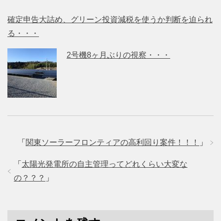
確定申告大詰め、グリーン投資減税を使うか判断を迫られ
る・・・
2号機8ヶ月ぶりの視察・・・
「
関東ソーラーフロンティアの高利回り案件！！！
」
「
太陽光発電所の自主管理ってどれくらい大変な
の？？？
」