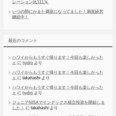
レーション比111％
いつの間にかまた満室になってました！満室経営
継続中！
最近のコメント
ハワイからもうすぐ帰ります！今回も楽しかった
♬
に
hydro
より
ハワイからもうすぐ帰ります！今回も楽しかった
♬
に
takahashi
より
ハワイからもうすぐ帰ります！今回も楽しかった
♬
に
hydro
より
ジュニアNISAでインデックス積立投資を開始しま
した！
に
takahashi
より