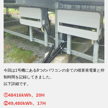
今回は1号機にある8つのパワコンの全ての積算発電量と抑
制時間を記録してきました。
以下詳細です。
①48416kWh、20H
②49,480kWh、17H