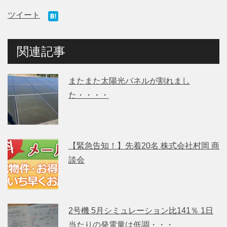
ツイート
関連記事
またまた太陽光パネルが割れまし
た・・・・
【緊急告知！】先着20名 株式会社村岡 商
談会
2号機 5月シミュレーション比141％ 1日
当たりの発電量は低調・・・