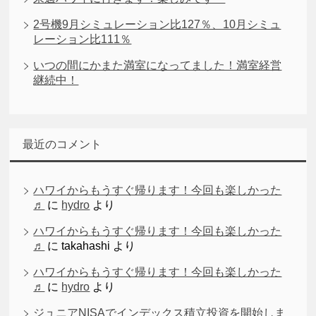
2号機9月シミュレーション比127％、10月シミュ
レーション比111％
いつの間にかまた満室になってました！満室経営
継続中！
最近のコメント
ハワイからもうすぐ帰ります！今回も楽しかった
♬
に
hydro
より
ハワイからもうすぐ帰ります！今回も楽しかった
♬
に
takahashi
より
ハワイからもうすぐ帰ります！今回も楽しかった
♬
に
hydro
より
ジュニアNISAでインデックス積立投資を開始しま