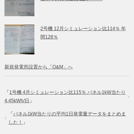
2号機 12月シミュレーション比114％ 年
間128％
新規発電所設置から「O&M」へ
「
1号機 4月シミュレーション比115％ パネル1kW当たり
4.45kWh/日
」
「
パネル1kW当たりの平均1日発電量データをまとめま
した！
」