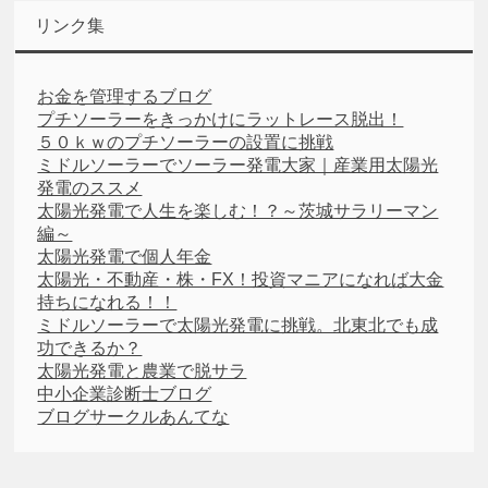
リンク集
お金を管理するブログ
プチソーラーをきっかけにラットレース脱出！
５０ｋｗのプチソーラーの設置に挑戦
ミドルソーラーでソーラー発電大家｜産業用太陽光
発電のススメ
太陽光発電で人生を楽しむ！？～茨城サラリーマン
編～
太陽光発電で個人年金
太陽光・不動産・株・FX！投資マニアになれば大金
持ちになれる！！
ミドルソーラーで太陽光発電に挑戦。北東北でも成
功できるか？
太陽光発電と農業で脱サラ
中小企業診断士ブログ
ブログサークルあんてな