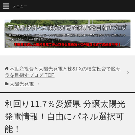
メニュー
不動産投資と太陽光発電と株&FXの積立投資で脱サ
ラを目指すブログ
TOP
太陽光発電
利回り11.7％愛媛県 分譲太陽光
発電情報！自由にパネル選択可
能！