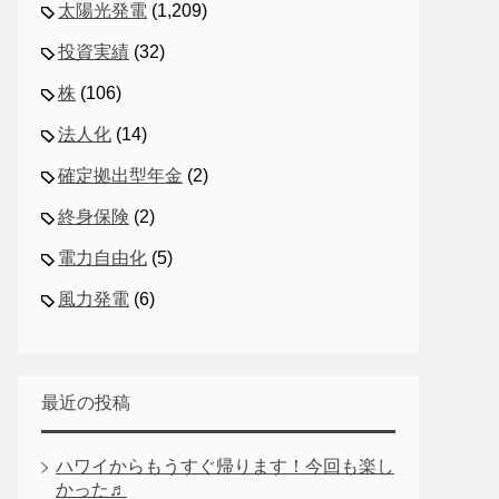
太陽光発電
(1,209)
投資実績
(32)
株
(106)
法人化
(14)
確定拠出型年金
(2)
終身保険
(2)
電力自由化
(5)
風力発電
(6)
最近の投稿
ハワイからもうすぐ帰ります！今回も楽し
かった♬