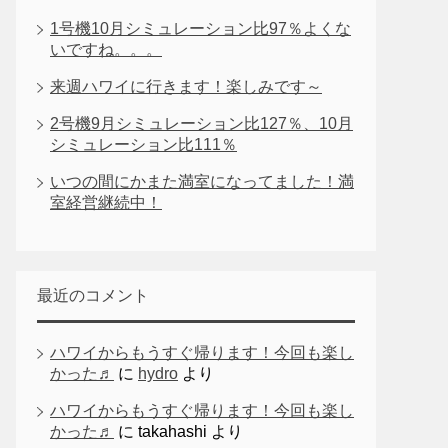
1号機10月シミュレーション比97％よくな
いですね。。。
来週ハワイに行きます！楽しみです～
2号機9月シミュレーション比127％、10月
シミュレーション比111％
いつの間にかまた満室になってました！満
室経営継続中！
最近のコメント
ハワイからもうすぐ帰ります！今回も楽し
かった♬
に
hydro
より
ハワイからもうすぐ帰ります！今回も楽し
かった♬
に
takahashi
より