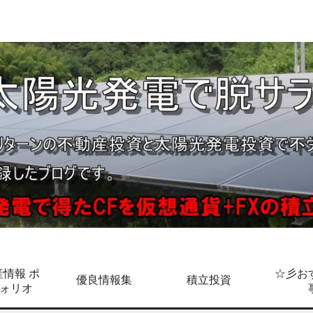
情報 ポ
☆彡お
優良情報集
積立投資
ォリオ