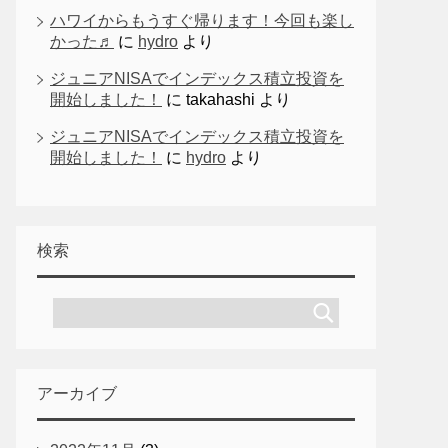
ハワイからもうすぐ帰ります！今回も楽し
かった♬
に
hydro
より
ジュニアNISAでインデックス積立投資を
開始しました！
に
takahashi
より
ジュニアNISAでインデックス積立投資を
開始しました！
に
hydro
より
検索
アーカイブ