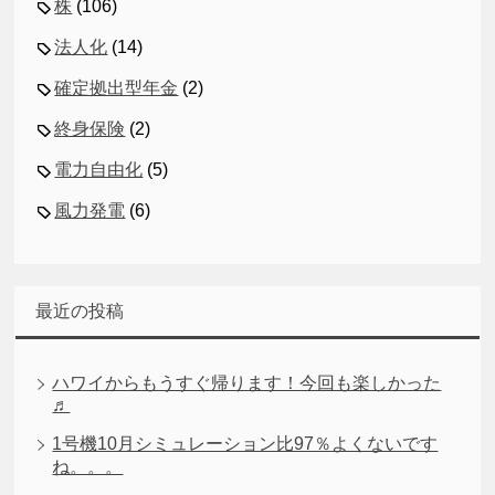
株
(106)
法人化
(14)
確定拠出型年金
(2)
終身保険
(2)
電力自由化
(5)
風力発電
(6)
最近の投稿
ハワイからもうすぐ帰ります！今回も楽しかった
♬
1号機10月シミュレーション比97％よくないです
ね。。。