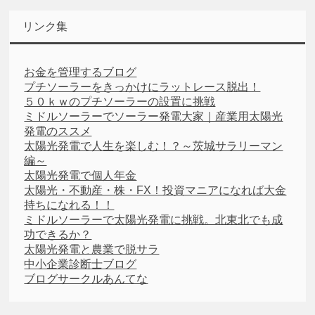
リンク集
お金を管理するブログ
プチソーラーをきっかけにラットレース脱出！
５０ｋｗのプチソーラーの設置に挑戦
ミドルソーラーでソーラー発電大家｜産業用太陽光
発電のススメ
太陽光発電で人生を楽しむ！？～茨城サラリーマン
編～
太陽光発電で個人年金
太陽光・不動産・株・FX！投資マニアになれば大金
持ちになれる！！
ミドルソーラーで太陽光発電に挑戦。北東北でも成
功できるか？
太陽光発電と農業で脱サラ
中小企業診断士ブログ
ブログサークルあんてな