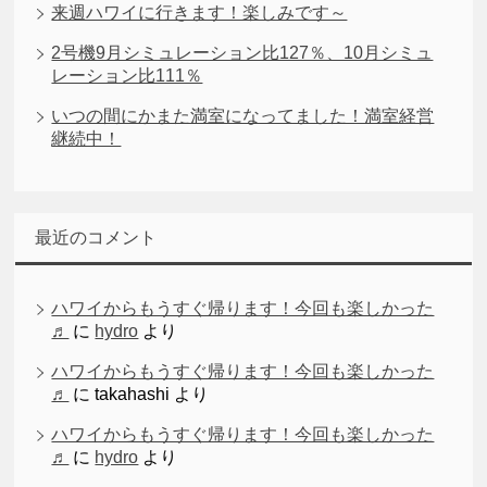
来週ハワイに行きます！楽しみです～
2号機9月シミュレーション比127％、10月シミュ
レーション比111％
いつの間にかまた満室になってました！満室経営
継続中！
最近のコメント
ハワイからもうすぐ帰ります！今回も楽しかった
♬
に
hydro
より
ハワイからもうすぐ帰ります！今回も楽しかった
♬
に
takahashi
より
ハワイからもうすぐ帰ります！今回も楽しかった
♬
に
hydro
より