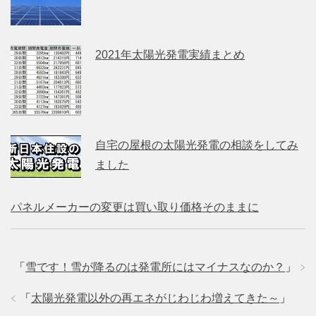
2021年太陽光発電実績まとめ
自宅の屋根の太陽光発電の相談をしてみ
ました
パネルメーカーの変更は買い取り価格そのままに
「
雪です！雪が降るのは発電所にはマイナスなのか？
」
「
太陽光発電以外の再エネがじわじわ増えてきた～
」