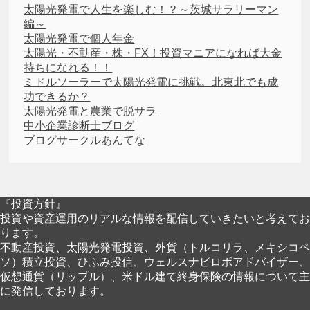
太陽光発電で人生を楽しむ！？～茨城サラリーマン
編～
太陽光発電で個人年金
太陽光・不動産・株・FX！投資マニアになれば大金
持ちになれる！！
ミドルソーラーで太陽光発電に挑戦。北東北でも成
功できるか？
太陽光発電と農業で脱サラ
中小企業診断士ブログ
ブログサークルあんてな
『投資方針』
投資や資産運用のリアルな情報を配信していきたいと考えてお
ります。
不動産投資、太陽光発電投資、外貨（トルコリラ、メキシコペ
ソ）積立投資、ひふみ投信、ウェルスナビロボアドバイザー、
仮想通貨（リップル）、米ドル建て終身保険の情報について主
に発信しております。