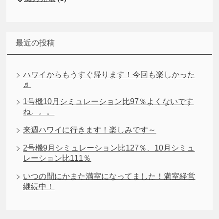
最近の投稿
ハワイからもうすぐ帰ります！今回も楽しかった
♬
1号機10月シミュレーション比97％よくないです
ね。。。
来週ハワイに行きます！楽しみです～
2号機9月シミュレーション比127％、10月シミュ
レーション比111％
いつの間にかまた満室になってました！満室経営
継続中！