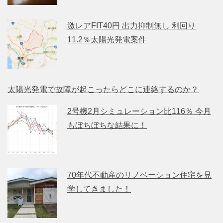
激レアFIT40円 出力抑制無し 利回り
11.2％太陽光発電案件
太陽光発電で故障が起こったらどこに連絡するのか？
2号機2月シミュレーション比116％ 今月
もぼちぼちな結果に！
70年代不動産のリノベーション住宅を見
学してきました！