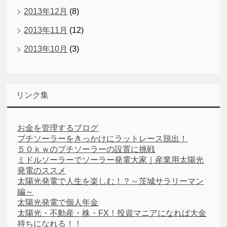
2013年12月
(8)
2013年11月
(12)
2013年10月
(3)
リンク集
お金を管理するブログ
プチソーラーをきっかけにラットレース脱出！
５０ｋｗのプチソーラーの設置に挑戦
ミドルソーラーでソーラー発電大家｜産業用太陽光
発電のススメ
太陽光発電で人生を楽しむ！？～茨城サラリーマン
編～
太陽光発電で個人年金
太陽光・不動産・株・FX！投資マニアになれば大金
持ちになれる！！