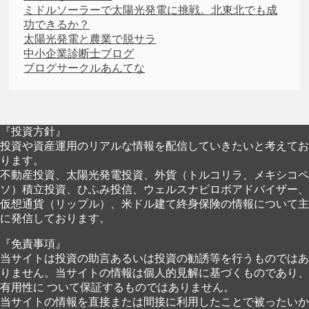
ミドルソーラーで太陽光発電に挑戦。北東北でも成
功できるか？
太陽光発電と農業で脱サラ
中小企業診断士ブログ
ブログサークルあんてな
『投資方針』
投資や資産運用のリアルな情報を配信していきたいと考えてお
ります。
不動産投資、太陽光発電投資、外貨（トルコリラ、メキシコペ
ソ）積立投資、ひふみ投信、ウェルスナビロボアドバイザー、
仮想通貨（リップル）、米ドル建て終身保険の情報について主
に発信しております。
『免責事項』
当サイトは投資の助言あるいは投資の勧誘等を行うものではあ
りません。当サイトの情報は個人的見解に基づくものであり、
有用性に ついて保証するものではありません。
当サイトの情報を直接または間接に利用したことで被ったいか