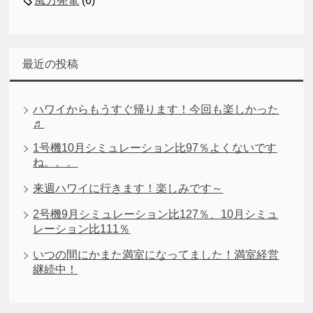
風力発電
(6)
最近の投稿
ハワイからもうすぐ帰ります！今回も楽しかった
♬
1号機10月シミュレーション比97％よくないです
ね。。。
来週ハワイに行きます！楽しみです～
2号機9月シミュレーション比127％、10月シミュ
レーション比111％
いつの間にかまた満室になってました！満室経営
継続中！