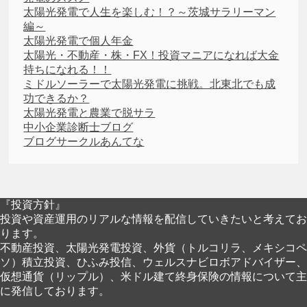
太陽光発電で人生を楽しむ！？～茨城サラリーマン
編～
太陽光発電で個人年金
太陽光・不動産・株・FX！投資マニアになれば大金
持ちになれる！！
ミドルソーラーで太陽光発電に挑戦。北東北でも成
功できるか？
太陽光発電と農業で脱サラ
中小企業診断士ブログ
ブログサークルあんてな
『投資方針』
投資や資産運用のリアルな情報を配信していきたいと考えてお
ります。
不動産投資、太陽光発電投資、外貨（トルコリラ、メキシコペ
ソ）積立投資、ひふみ投信、ウェルスナビロボアドバイザー、
仮想通貨（リップル）、米ドル建て終身保険の情報について主
に発信しております。