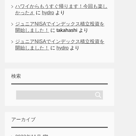
ハワイからもうすぐ帰ります！今回も楽し
かった♬
に
hydro
より
ジュニアNISAでインデックス積立投資を
開始しました！
に
takahashi
より
ジュニアNISAでインデックス積立投資を
開始しました！
に
hydro
より
検索
アーカイブ