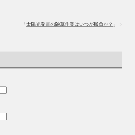
「
太陽光発電の除草作業はいつが勝負か？
」