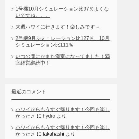
1号機10月シミュレーション比97％よくな
いですね。。。
来週ハワイに行きます！楽しみです～
2号機9月シミュレーション比127％、10月
シミュレーション比111％
いつの間にかまた満室になってました！満
室経営継続中！
最近のコメント
ハワイからもうすぐ帰ります！今回も楽し
かった♬
に
hydro
より
ハワイからもうすぐ帰ります！今回も楽し
かった♬
に
takahashi
より