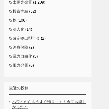
太陽光発電
(1,209)
投資実績
(32)
株
(106)
法人化
(14)
確定拠出型年金
(2)
終身保険
(2)
電力自由化
(5)
風力発電
(6)
最近の投稿
ハワイからもうすぐ帰ります！今回も楽し
かった♬