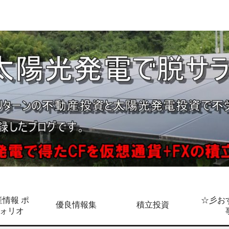
情報 ポ
☆彡お
優良情報集
積立投資
ォリオ