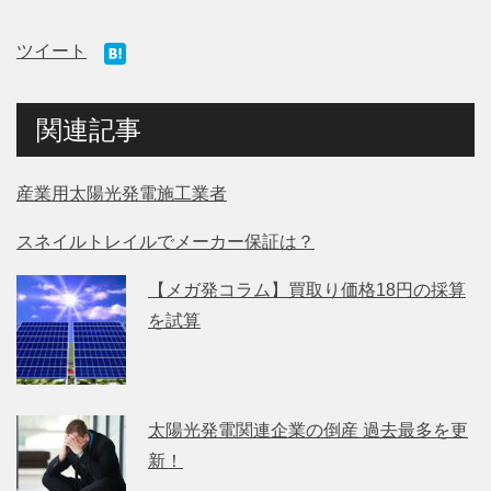
ツイート
関連記事
産業用太陽光発電施工業者
スネイルトレイルでメーカー保証は？
【メガ発コラム】買取り価格18円の採算
を試算
太陽光発電関連企業の倒産 過去最多を更
新！