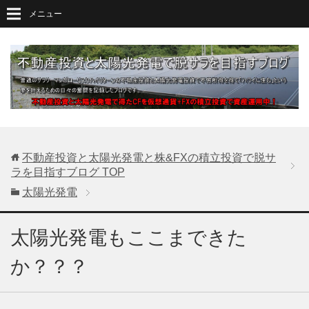
メニュー
不動産投資と太陽光発電と株&FXの積立投資で脱サ
ラを目指すブログ
TOP
太陽光発電
太陽光発電もここまできた
か？？？