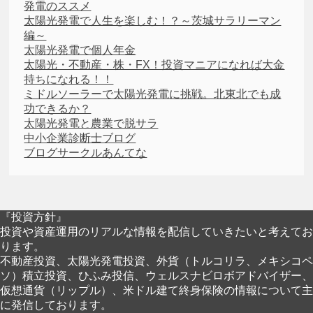
発電のススメ
太陽光発電で人生を楽しむ！？～茨城サラリーマン
編～
太陽光発電で個人年金
太陽光・不動産・株・FX！投資マニアになれば大金
持ちになれる！！
ミドルソーラーで太陽光発電に挑戦。北東北でも成
功できるか？
太陽光発電と農業で脱サラ
中小企業診断士ブログ
ブログサークルあんてな
『投資方針』
投資や資産運用のリアルな情報を配信していきたいと考えてお
ります。
不動産投資、太陽光発電投資、外貨（トルコリラ、メキシコペ
ソ）積立投資、ひふみ投信、ウェルスナビロボアドバイザー、
仮想通貨（リップル）、米ドル建て終身保険の情報について主
に発信しております。