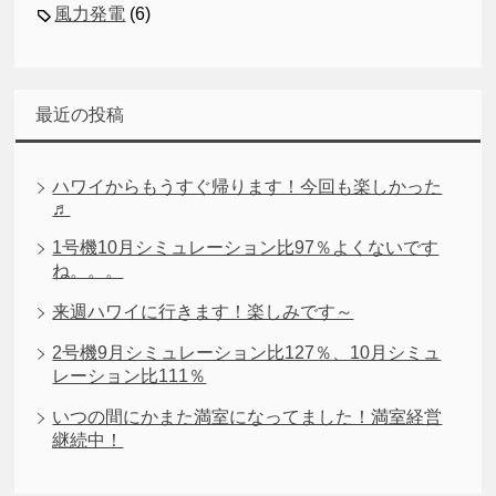
風力発電
(6)
最近の投稿
ハワイからもうすぐ帰ります！今回も楽しかった
♬
1号機10月シミュレーション比97％よくないです
ね。。。
来週ハワイに行きます！楽しみです～
2号機9月シミュレーション比127％、10月シミュ
レーション比111％
いつの間にかまた満室になってました！満室経営
継続中！