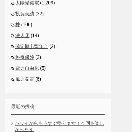
太陽光発電
(1,209)
投資実績
(32)
株
(106)
法人化
(14)
確定拠出型年金
(2)
終身保険
(2)
電力自由化
(5)
風力発電
(6)
最近の投稿
ハワイからもうすぐ帰ります！今回も楽し
かった♬