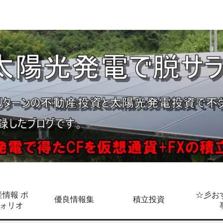
情報 ポ
☆彡お
優良情報集
積立投資
ォリオ