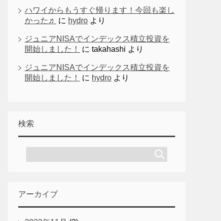
ハワイからもうすぐ帰ります！今回も楽し
かった♬
に
hydro
より
ジュニアNISAでインデックス積立投資を
開始しました！
に
takahashi
より
ジュニアNISAでインデックス積立投資を
開始しました！
に
hydro
より
検索
アーカイブ