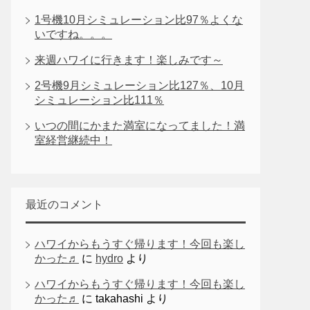
1号機10月シミュレーション比97％よくな
いですね。。。
来週ハワイに行きます！楽しみです～
2号機9月シミュレーション比127％、10月
シミュレーション比111％
いつの間にかまた満室になってました！満
室経営継続中！
最近のコメント
ハワイからもうすぐ帰ります！今回も楽し
かった♬
に
hydro
より
ハワイからもうすぐ帰ります！今回も楽し
かった♬
に
takahashi
より