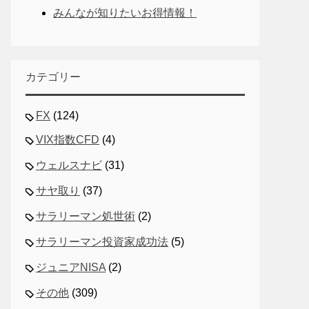
みんなが知りたいお得情報！
カテゴリー
FX
(124)
VIX指数CFD
(4)
ウェルスナビ
(31)
サヤ取り
(37)
サラリーマン処世術
(2)
サラリーマン投資家成功法
(5)
ジュニアNISA
(2)
その他
(309)