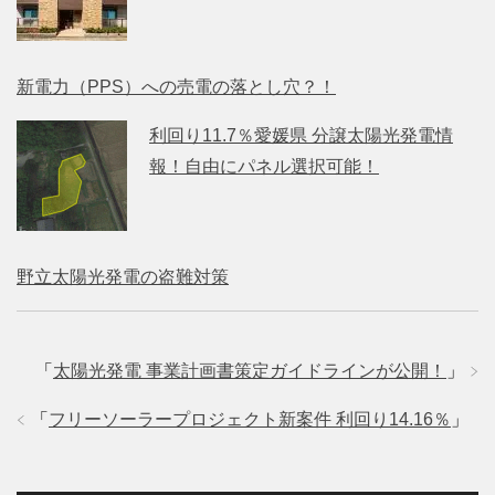
新電力（PPS）への売電の落とし穴？！
利回り11.7％愛媛県 分譲太陽光発電情
報！自由にパネル選択可能！
野立太陽光発電の盗難対策
「
太陽光発電 事業計画書策定ガイドラインが公開！
」
「
フリーソーラープロジェクト新案件 利回り14.16％
」