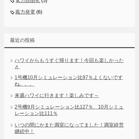
電力自由化
(5)
風力発電
(6)
最近の投稿
ハワイからもうすぐ帰ります！今回も楽しかった
♬
1号機10月シミュレーション比97％よくないです
ね。。。
来週ハワイに行きます！楽しみです～
2号機9月シミュレーション比127％、10月シミュ
レーション比111％
いつの間にかまた満室になってました！満室経営
継続中！