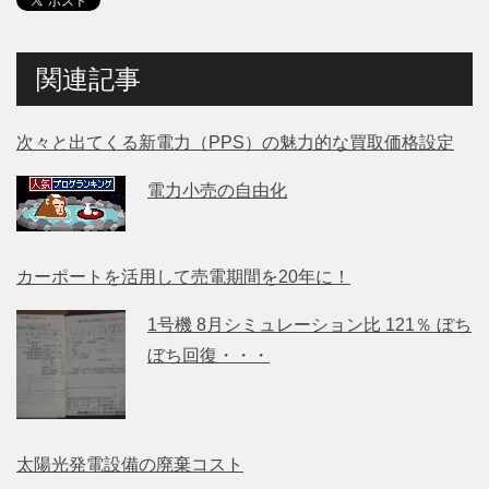
関連記事
次々と出てくる新電力（PPS）の魅力的な買取価格設定
電力小売の自由化
カーポートを活用して売電期間を20年に！
1号機 8月シミュレーション比 121％ ぼち
ぼち回復・・・
太陽光発電設備の廃棄コスト