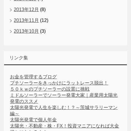
2013年12月
(8)
2013年11月
(12)
2013年10月
(3)
リンク集
お金を管理するブログ
プチソーラーをきっかけにラットレース脱出！
５０ｋｗのプチソーラーの設置に挑戦
ミドルソーラーでソーラー発電大家｜産業用太陽光
発電のススメ
太陽光発電で人生を楽しむ！？～茨城サラリーマン
編～
太陽光発電で個人年金
太陽光・不動産・株・FX！投資マニアになれば大金