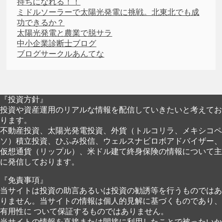
持ちになれる！！
ミドルソーラーで太陽光発電に挑戦。北東北でも成
功できるか？
太陽光発電と農業で脱サラ
中小企業診断士ブログ
ブログサークルあんてな
『投資方針』
投資や資産運用のリアルな情報を配信していきたいと考えてお
ります。
不動産投資、太陽光発電投資、外貨（トルコリラ、メキシコペ
ソ）積立投資、ひふみ投信、ウェルスナビロボアドバイザー、
仮想通貨（リップル）、米ドル建て終身保険の情報について主
に発信しております。
『免責事項』
当サイトは投資の助言あるいは投資の勧誘等を行うものではあ
りません。当サイトの情報は個人的見解に基づくものであり、
有用性に ついて保証するものではありません。
当サイトの情報を直接または間接に利用したことで被ったいか