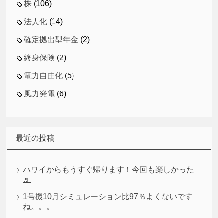
株
(106)
法人化
(14)
確定拠出型年金
(2)
終身保険
(2)
電力自由化
(5)
風力発電
(6)
最近の投稿
ハワイからもうすぐ帰ります！今回も楽しかった
♬
1号機10月シミュレーション比97％よくないです
ね。。。