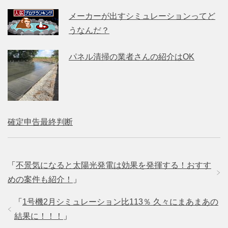
メーカーが出すシミュレーションってど
うなんだ？
パネル清掃の業者さんの紹介はOK
確定申告最終判断
「
不景気になると太陽光発電は効果を発揮する！おすす
めの案件も紹介！
」
「
1号機2月シミュレーション比113％ 久々にまあまあの
結果に！！！
」