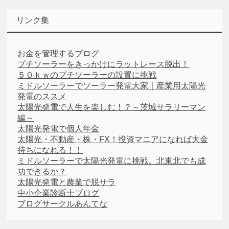
リンク集
お金を管理するブログ
プチソーラーをきっかけにラットレース脱出！
５０ｋｗのプチソーラーの設置に挑戦
ミドルソーラーでソーラー発電大家｜産業用太陽光
発電のススメ
太陽光発電で人生を楽しむ！？～茨城サラリーマン
編～
太陽光発電で個人年金
太陽光・不動産・株・FX！投資マニアになれば大金
持ちになれる！！
ミドルソーラーで太陽光発電に挑戦。北東北でも成
功できるか？
太陽光発電と農業で脱サラ
中小企業診断士ブログ
ブログサークルあんてな