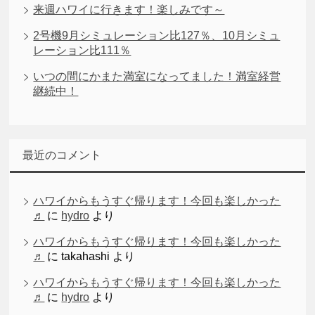
来週ハワイに行きます！楽しみです～
2号機9月シミュレーション比127％、10月シミュ
レーション比111％
いつの間にかまた満室になってました！満室経営
継続中！
最近のコメント
ハワイからもうすぐ帰ります！今回も楽しかった
♬
に
hydro
より
ハワイからもうすぐ帰ります！今回も楽しかった
♬
に
takahashi
より
ハワイからもうすぐ帰ります！今回も楽しかった
♬
に
hydro
より