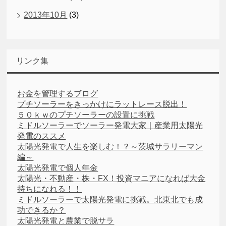
2013年10月
(3)
リンク集
お金を管理するブログ
プチソーラーをきっかけにラットレース脱出！
５０ｋｗのプチソーラーの設置に挑戦
ミドルソーラーでソーラー発電大家｜産業用太陽光
発電のススメ
太陽光発電で人生を楽しむ！？～茨城サラリーマン
編～
太陽光発電で個人年金
太陽光・不動産・株・FX！投資マニアになれば大金
持ちになれる！！
ミドルソーラーで太陽光発電に挑戦。北東北でも成
功できるか？
太陽光発電と農業で脱サラ