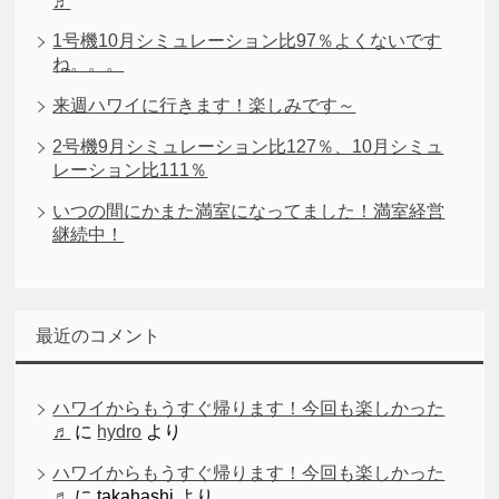
♬
1号機10月シミュレーション比97％よくないです
ね。。。
来週ハワイに行きます！楽しみです～
2号機9月シミュレーション比127％、10月シミュ
レーション比111％
いつの間にかまた満室になってました！満室経営
継続中！
最近のコメント
ハワイからもうすぐ帰ります！今回も楽しかった
♬
に
hydro
より
ハワイからもうすぐ帰ります！今回も楽しかった
♬
に
takahashi
より