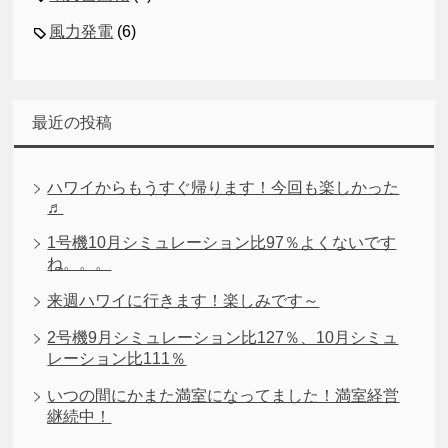
風力発電
(6)
最近の投稿
ハワイからもうすぐ帰ります！今回も楽しかった
♬
1号機10月シミュレーション比97％よくないです
ね。。。
来週ハワイに行きます！楽しみです～
2号機9月シミュレーション比127％、10月シミュ
レーション比111％
いつの間にかまた満室になってました！満室経営
継続中！