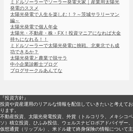
ミドルソーラーでソーラー発電大家｜産業用太陽光
発電のススメ
太陽光発電で人生を楽しむ！？～茨城サラリーマン
編～
太陽光発電で個人年金
太陽光・不動産・株・FX！投資マニアになれば大金
持ちになれる！！
ミドルソーラーで太陽光発電に挑戦。北東北でも成
功できるか？
太陽光発電と農業で脱サラ
中小企業診断士ブログ
ブログサークルあんてな
『投資方針』
投資や資産運用のリアルな情報を配信していきたいと考えてお
ります。
不動産投資、太陽光発電投資、外貨（トルコリラ、メキシコペ
ソ）積立投資、ひふみ投信、ウェルスナビロボアドバイザー、
仮想通貨（リップル）、米ドル建て終身保険の情報について主