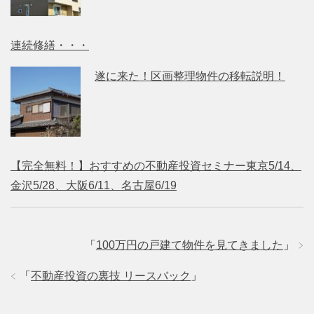
連続修繕・・・
遂に来た！区画整理物件の移転説明！
【完全無料！】おすすめの不動産投資セミナー東京5/14、
金沢5/28、大阪6/11、名古屋6/19
「
100万円の戸建て物件を見てきました
」
「
不動産投資の裏技 リースバック
」