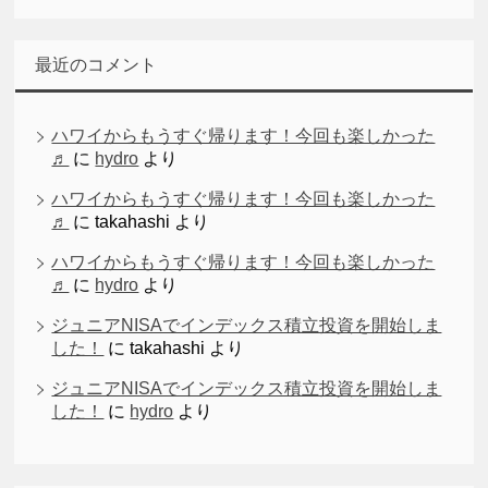
最近のコメント
ハワイからもうすぐ帰ります！今回も楽しかった
♬
に
hydro
より
ハワイからもうすぐ帰ります！今回も楽しかった
♬
に
takahashi
より
ハワイからもうすぐ帰ります！今回も楽しかった
♬
に
hydro
より
ジュニアNISAでインデックス積立投資を開始しま
した！
に
takahashi
より
ジュニアNISAでインデックス積立投資を開始しま
した！
に
hydro
より