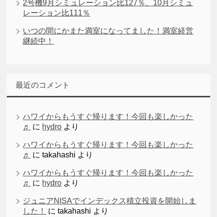
2号機9月シミュレーション比127％、10月シミュ
レーション比111％
いつの間にかまた満室になってました！満室経営
継続中！
最近のコメント
ハワイからもうすぐ帰ります！今回も楽しかった
♬
に
hydro
より
ハワイからもうすぐ帰ります！今回も楽しかった
♬
に
takahashi
より
ハワイからもうすぐ帰ります！今回も楽しかった
♬
に
hydro
より
ジュニアNISAでインデックス積立投資を開始しま
した！
に
takahashi
より