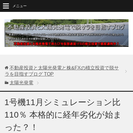
メニュー
不動産投資と太陽光発電と株&FXの積立投資で脱サ
ラを目指すブログ
TOP
太陽光発電
1号機11月シミュレーション比
110％ 本格的に経年劣化が始ま
った？！