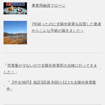
事業用融資でローン
7年経ったのに太陽光発電を設置した業者
からこんな手紙が届きました～
「
売電量が少ないので太陽光発電所の点検に行ってきま
した！
」
「
【中古36円】低圧3区画 利回り12.1％太陽光発電案
件
」