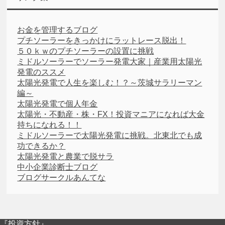
お金を管理するブログ
プチソーラーをきっかけにラットレース脱出！
５０ｋｗのプチソーラーの設置に挑戦
ミドルソーラーでソーラー発電大家｜産業用太陽光
発電のススメ
太陽光発電で人生を楽しむ！？～茨城サラリーマン
編～
太陽光発電で個人年金
太陽光・不動産・株・FX！投資マニアになれば大金
持ちになれる！！
ミドルソーラーで太陽光発電に挑戦。北東北でも成
功できるか？
太陽光発電と農業で脱サラ
中小企業診断士ブログ
ブログサークルあんてな
『投資方針』