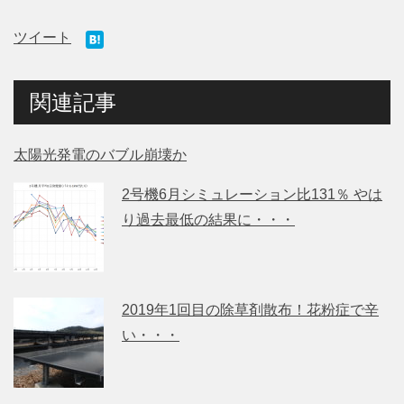
ツイート
関連記事
太陽光発電のバブル崩壊か
2号機6月シミュレーション比131％ やは
り過去最低の結果に・・・
2019年1回目の除草剤散布！花粉症で辛
い・・・