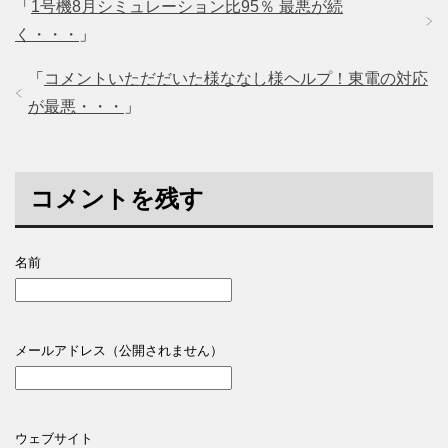
「
1号機8月シミュレーション比95％ 最悪が続
く・・・
」
「
コメントいただだいた様ななし様ヘルプ！東電の対応
が最悪・・・
」
コメントを残す
名前
メールアドレス（公開されません）
ウェブサイト