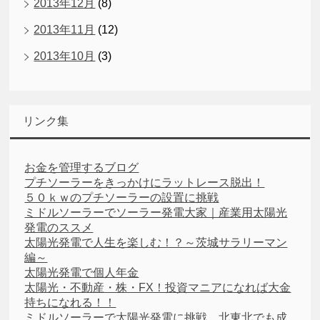
2013年12月
(8)
2013年11月
(12)
2013年10月
(3)
リンク集
お金を管理するブログ
プチソーラーをきっかけにラットレース脱出！
５０ｋｗのプチソーラーの設置に挑戦
ミドルソーラーでソーラー発電大家｜産業用太陽光
発電のススメ
太陽光発電で人生を楽しむ！？～茨城サラリーマン
編～
太陽光発電で個人年金
太陽光・不動産・株・FX！投資マニアになれば大金
持ちになれる！！
ミドルソーラーで太陽光発電に挑戦。北東北でも成