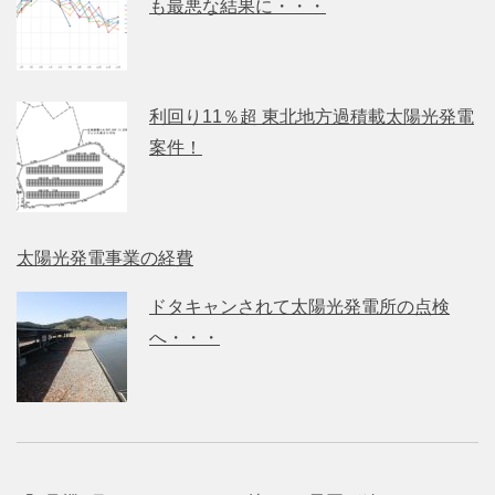
も最悪な結果に・・・
利回り11％超 東北地方過積載太陽光発電
案件！
太陽光発電事業の経費
ドタキャンされて太陽光発電所の点検
へ・・・