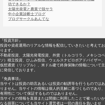
功できるか？
太陽光発電と農業で脱サラ
中小企業診断士ブログ
ブログサークルあんてな
『投資方針』
投資や資産運用のリアルな情報を配信していきたいと考えてお
ります。
不動産投資、太陽光発電投資、外貨（トルコリラ、メキシコペ
ソ）積立投資、ひふみ投信、ウェルスナビロボアドバイザー、
仮想通貨（リップル）、米ドル建て終身保険の情報について主
に発信しております。
『免責事項』
当サイトは投資の助言あるいは投資の勧誘等を行うものではあ
りません。当サイトの情報は個人的見解に基づくものであり、
有用性に ついて保証するものではありません。
当サイトの情報を直接または間接に利用したことで被ったいか
なる損害についても当サイト運営者は一切の責任を負いませ