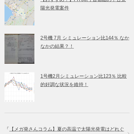
陽光発電案件
2号機 7月 シミュレーション比144％ なか
なかの結果？！
1号機2月シミュレーション比123％ 比較
的好調な状況を維持！
「
【メガ発さんコラム】夏の高温で太陽光発電はどれぐ