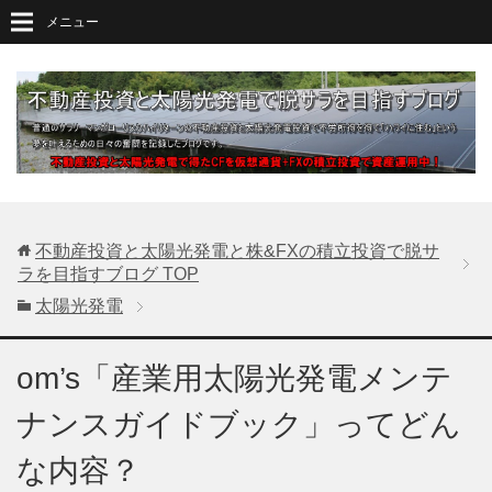
メニュー
不動産投資と太陽光発電と株&FXの積立投資で脱サ
ラを目指すブログ
TOP
太陽光発電
om’s「産業用太陽光発電メンテ
ナンスガイドブック」ってどん
な内容？