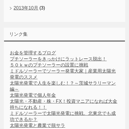
2013年10月
(3)
リンク集
お金を管理するブログ
プチソーラーをきっかけにラットレース脱出！
５０ｋｗのプチソーラーの設置に挑戦
ミドルソーラーでソーラー発電大家｜産業用太陽光
発電のススメ
太陽光発電で人生を楽しむ！？～茨城サラリーマン
編～
太陽光発電で個人年金
太陽光・不動産・株・FX！投資マニアになれば大金
持ちになれる！！
ミドルソーラーで太陽光発電に挑戦。北東北でも成
功できるか？
太陽光発電と農業で脱サラ