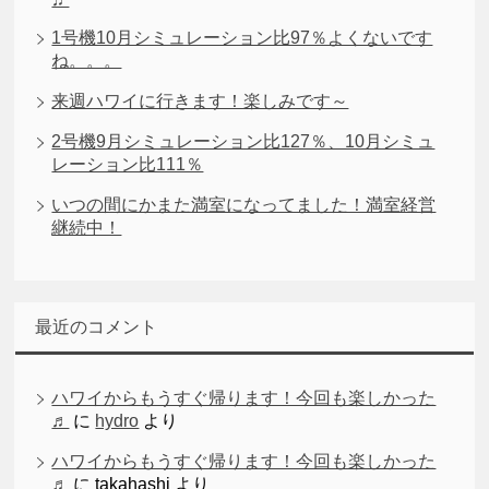
1号機10月シミュレーション比97％よくないです
ね。。。
来週ハワイに行きます！楽しみです～
2号機9月シミュレーション比127％、10月シミュ
レーション比111％
いつの間にかまた満室になってました！満室経営
継続中！
最近のコメント
ハワイからもうすぐ帰ります！今回も楽しかった
♬
に
hydro
より
ハワイからもうすぐ帰ります！今回も楽しかった
♬
に
takahashi
より