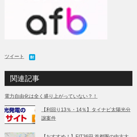
ツイート
関連記事
電力自由化は全く盛り上がっていない？！
【利回り13％・14％】タイナビ太陽光分
譲案件
【おすすめ！】FIT36円 首都圏の中古太