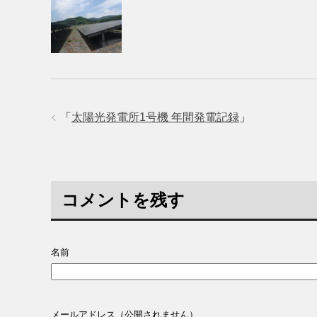
「
太陽光発電所1号機 年間発電記録
」
コメントを残す
名前
メールアドレス（公開されません）