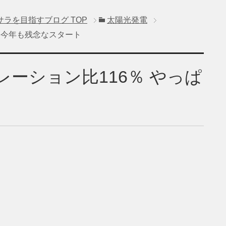
サラを目指すブログ
TOP
太陽光発電
ぱり今年も残念なスタート
ュレーション比116％ やっぱ
ト