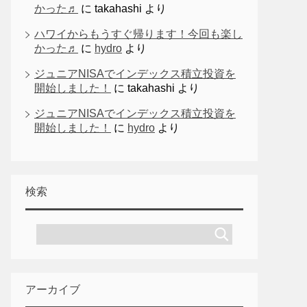
かった♬
に
takahashi
より
ハワイからもうすぐ帰ります！今回も楽し
かった♬
に
hydro
より
ジュニアNISAでインデックス積立投資を
開始しました！
に
takahashi
より
ジュニアNISAでインデックス積立投資を
開始しました！
に
hydro
より
検索
アーカイブ