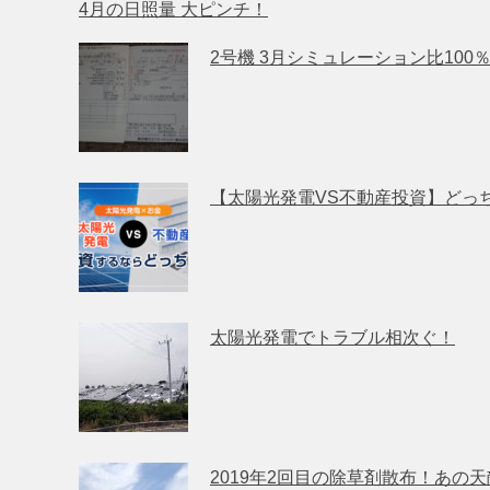
4月の日照量 大ピンチ！
2号機 3月シミュレーション比100
【太陽光発電VS不動産投資】どっ
太陽光発電でトラブル相次ぐ！
2019年2回目の除草剤散布！あの