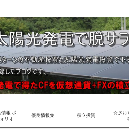
情報 ポ
☆彡お
優良情報集
積立投資
ォリオ