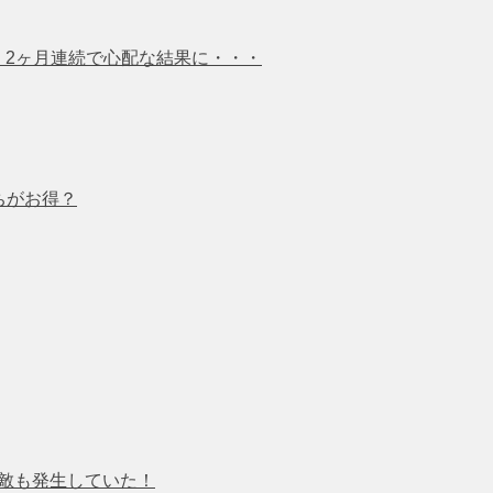
％ 2ヶ月連続で心配な結果に・・・
ちがお得？
天敵も発生していた！