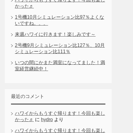
かった♬
1号機10月シミュレーション比97％よくな
いですね。。。
来週ハワイに行きます！楽しみです～
2号機9月シミュレーション比127％、10月
シミュレーション比111％
いつの間にかまた満室になってました！満
室経営継続中！
最近のコメント
ハワイからもうすぐ帰ります！今回も楽し
かった♬
に
hydro
より
ハワイからもうすぐ帰ります！今回も楽し