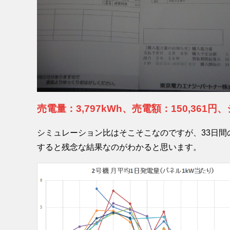
売電量：3,797kWh、売電額：150,361
シミュレーション比はそこそこなのですが、33日間
すると残念な結果なのがわかると思います。