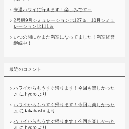
来週ハワイに行きます！楽しみです～
2号機9月シミュレーション比127％、10月シミュ
レーション比111％
いつの間にかまた満室になってました！満室経営
継続中！
最近のコメント
ハワイからもうすぐ帰ります！今回も楽しかった
♬
に
hydro
より
ハワイからもうすぐ帰ります！今回も楽しかった
♬
に
takahashi
より
ハワイからもうすぐ帰ります！今回も楽しかった
♬
に
hydro
より