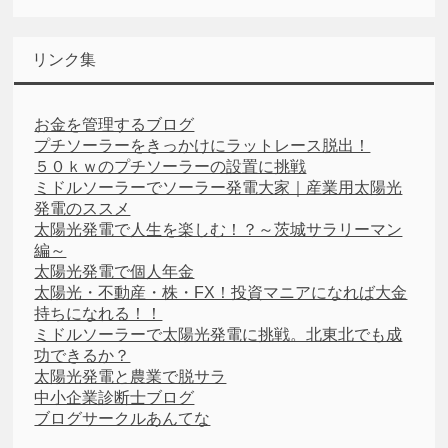
リンク集
お金を管理するブログ
プチソーラーをきっかけにラットレース脱出！
５０ｋｗのプチソーラーの設置に挑戦
ミドルソーラーでソーラー発電大家｜産業用太陽光
発電のススメ
太陽光発電で人生を楽しむ！？～茨城サラリーマン
編～
太陽光発電で個人年金
太陽光・不動産・株・FX！投資マニアになれば大金
持ちになれる！！
ミドルソーラーで太陽光発電に挑戦。北東北でも成
功できるか？
太陽光発電と農業で脱サラ
中小企業診断士ブログ
ブログサークルあんてな