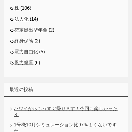
株
(106)
法人化
(14)
確定拠出型年金
(2)
終身保険
(2)
電力自由化
(5)
風力発電
(6)
最近の投稿
ハワイからもうすぐ帰ります！今回も楽しかった
♬
1号機10月シミュレーション比97％よくないです
ね。。。