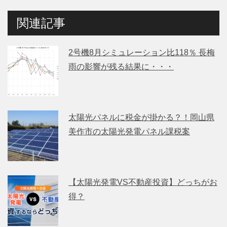
関連記事
2号機8月シミュレーション比118％ 長梅
雨の影響が残る結果に・・・
太陽光パネルに税金が掛かる？！岡山県
美作市の太陽光発電パネル課税案
【太陽光発電VS不動産投資】どっちがお
得？