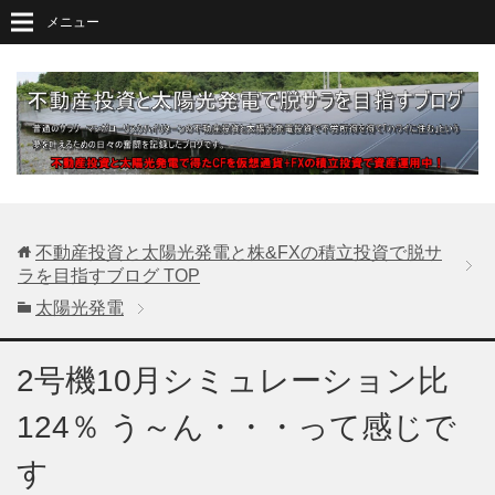
メニュー
不動産投資と太陽光発電と株&FXの積立投資で脱サ
ラを目指すブログ
TOP
太陽光発電
2号機10月シミュレーション比
124％ う～ん・・・って感じで
す