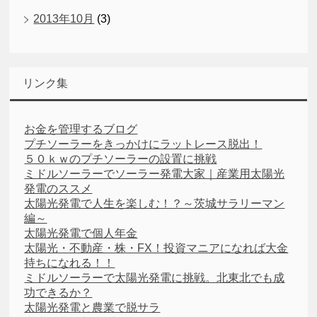
2013年10月
(3)
リンク集
お金を管理するブログ
プチソーラーをきっかけにラットレース脱出！
５０ｋｗのプチソーラーの設置に挑戦
ミドルソーラーでソーラー発電大家｜産業用太陽光
発電のススメ
太陽光発電で人生を楽しむ！？～茨城サラリーマン
編～
太陽光発電で個人年金
太陽光・不動産・株・FX！投資マニアになれば大金
持ちになれる！！
ミドルソーラーで太陽光発電に挑戦。北東北でも成
功できるか？
太陽光発電と農業で脱サラ