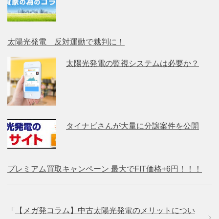
太陽光発電 反対運動で裁判に！
太陽光発電の監視システムは必要か？
タイナビさんが大量に分譲案件を公開
プレミアム買取キャンペーン 最大でFIT価格+6円！！！
「
【メガ発コラム】中古太陽光発電のメリットについ