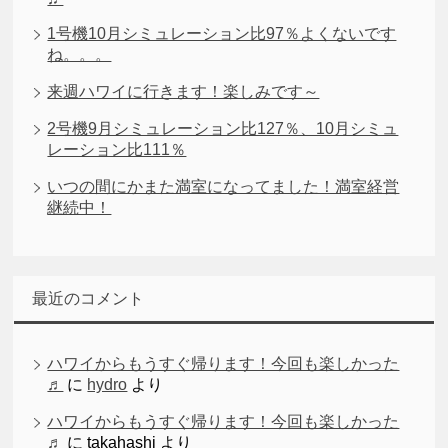
1号機10月シミュレーション比97％よくないです
ね。。。
来週ハワイに行きます！楽しみです～
2号機9月シミュレーション比127％、10月シミュ
レーション比111％
いつの間にかまた満室になってました！満室経営
継続中！
最近のコメント
ハワイからもうすぐ帰ります！今回も楽しかった
♬
に
hydro
より
ハワイからもうすぐ帰ります！今回も楽しかった
♬
に
takahashi
より