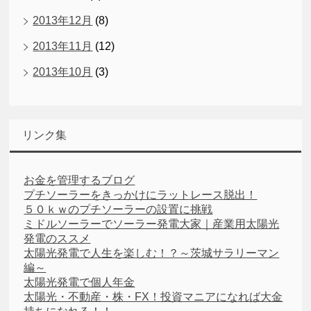
2013年12月
(8)
2013年11月
(12)
2013年10月
(3)
リンク集
お金を管理するブログ
プチソーラーをきっかけにラットレース脱出！
５０ｋｗのプチソーラーの設置に挑戦
ミドルソーラーでソーラー発電大家｜産業用太陽光
発電のススメ
太陽光発電で人生を楽しむ！？～茨城サラリーマン
編～
太陽光発電で個人年金
太陽光・不動産・株・FX！投資マニアになれば大金