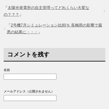
「
太陽光発電所の自主管理ってどれくらい大変な
の？？？
」
「
2号機7月シミュレーション比80％ 長梅雨の影響で最
悪の結果に・・・
」
コメントを残す
名前
メールアドレス（公開されません）