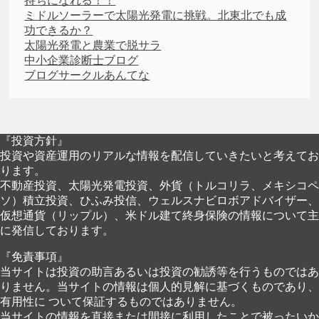
持ちになれる！！
ミドルソーラーで太陽光発電に挑戦。北東北でも成
功できるか？
太陽光発電と農業で脱サラ
中小企業診断士ブログ
ブログサークルあんてな
『投資方針』
投資や資産運用のリアルな情報を配信していきたいと考えてお
ります。
不動産投資、太陽光発電投資、外貨（トルコリラ、メキシコペ
ソ）積立投資、ひふみ投信、ウェルスナビロボアドバイザー、
仮想通貨（リップル）、米ドル建て終身保険の情報について主
に発信しております。
『免責事項』
当サイトは投資の助言あるいは投資の勧誘等を行うものではあ
りません。当サイトの情報は個人的見解に基づくものであり、
有用性に ついて保証するものではありません。
当サイトの情報を直接または間接に利用したことで被ったいか