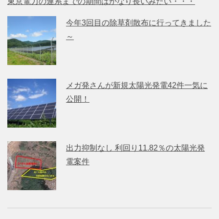
東京電力の連系までの期間はかなり長いみたい・・・
今年3回目の除草剤散布に行ってきました
～
メガ発さんが新規太陽光発電42件一気に
公開！
出力抑制なし 利回り11.82％の太陽光発
電案件